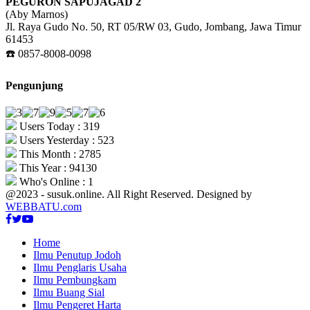
PEGURON SAPUJAGAD 2
(Aby Marnos)
Jl. Raya Gudo No. 50, RT 05/RW 03, Gudo, Jombang, Jawa Timur
61453
☎️ 0857-8008-0098
Pengunjung
Users Today : 319
Users Yesterday : 523
This Month : 2785
This Year : 94130
Who's Online : 1
@2023 - susuk.online. All Right Reserved. Designed by
WEBBATU.com
Facebook
Twitter
Youtube
Home
Ilmu Penutup Jodoh
Ilmu Penglaris Usaha
Ilmu Pembungkam
Ilmu Buang Sial
Ilmu Pengeret Harta