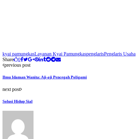
kyai pamungkas
Layanan Kyai Pamungkas
penglaris
Penglaris Usaha
Share
0
previous post
Ilmu Idaman Wanita: Aji-aji Pencegah Poligami
next post
Solusi Hidup Sial