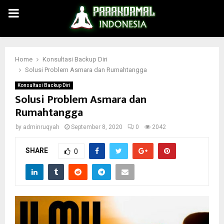
PRIMARY
MENU
Home
Konsultasi Backup Diri
Solusi Problem Asmara dan Rumahtangga
Konsultasi Backup Diri
Solusi Problem Asmara dan
Rumahtangga
by
adminruqyah
September 8, 2020
0
2042
SHARE
0