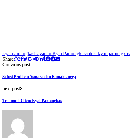
kyai pamungkas
Layanan Kyai Pamungkas
solusi kyai pamungkas
Share
2
previous post
Solusi Problem Asmara dan Rumahtangga
next post
Testimoni Client Kyai Pamungkas