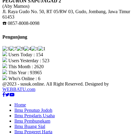
PEGURON SAPUJAGAD 2
(Aby Marnos)
Jl. Raya Gudo No. 50, RT 05/RW 03, Gudo, Jombang, Jawa Timur
61453
☎️ 0857-8008-0098
Pengunjung
Users Today : 154
Users Yesterday : 523
This Month : 2620
This Year : 93965
Who's Online : 6
@2023 - susuk.online. All Right Reserved. Designed by
WEBBATU.com
Facebook
Twitter
Youtube
Home
Ilmu Penutup Jodoh
Ilmu Penglaris Usaha
Ilmu Pembungkam
Ilmu Buang Sial
Ilmu Pengeret Harta