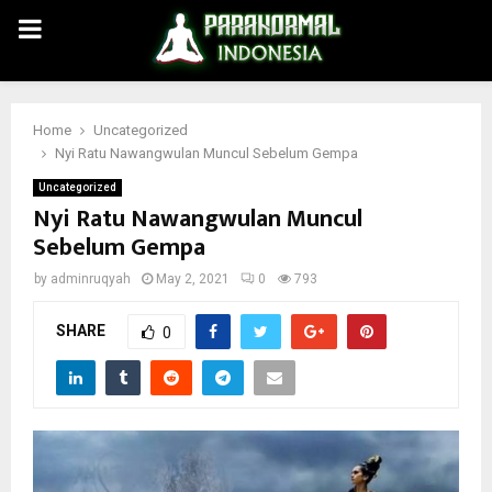
PRIMARY
MENU
Home
Uncategorized
Nyi Ratu Nawangwulan Muncul Sebelum Gempa
Uncategorized
Nyi Ratu Nawangwulan Muncul
Sebelum Gempa
by
adminruqyah
May 2, 2021
0
793
SHARE
0