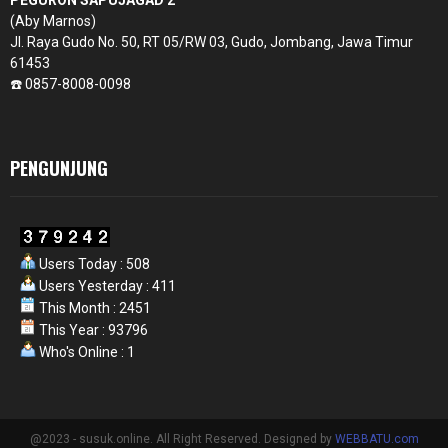
(Aby Marnos)
Jl. Raya Gudo No. 50, RT 05/RW 03, Gudo, Jombang, Jawa Timur
61453
☎️ 0857-8008-0098
PENGUNJUNG
Users Today : 508
Users Yesterday : 411
This Month : 2451
This Year : 93796
Who's Online : 1
@2023 - susuk.online. All Right Reserved. Designed by
WEBBATU.com