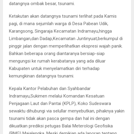
datangnya ombak besar, tsunami.
Ketakutan akan datangnya tsunami terlihat pada Kamis
pagi, di mana sejumlah warga di Desa Pabean Udik,
Karangsong, Singaraja Kecamatan Indramayu,hingga
Limbangan,dan Dadap,Kecamatan Juntinyuat,berkumpul di
pinggir jalan dengan memperlihatkan ekspresi wajah panik.
Bahkan beberapa orang diantaranya bersiap-siap
mengungsi ke rumah kerabatanya yang ada diluar
Kabupaten untuk menyelamatkan diri terhadap
kemungkinan datangnya tsunami.
Kepala Kantor Pelabuhan dan Syahbandar
Indramayu,Sukimen melalui Komandan Kesatuan
Penjagaan Laut dan Pantai (KPLP), Koko Sudeswara
sewaktu dihubungi via selullar menyebutkan, pihaknya yakin
tsunami tidak akan pasca gempa dan hal ini dengan
dikuatkan prediksi petugas Balai Meterologi Geofisika
(BMG) Majalengka. Meski demikian ada laporan tentang