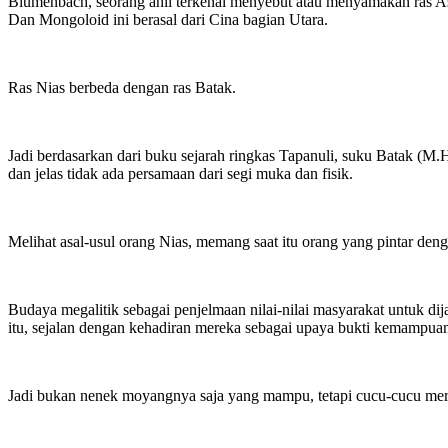
Blumenbach, seorang ahli terkenal menyebut atau menyamakan ras A
Dan Mongoloid ini berasal dari Cina bagian Utara.
Ras Nias berbeda dengan ras Batak.
Jadi berdasarkan dari buku sejarah ringkas Tapanuli, suku Batak (M
dan jelas tidak ada persamaan dari segi muka dan fisik.
Melihat asal-usul orang Nias, memang saat itu orang yang pintar den
Budaya megalitik sebagai penjelmaan nilai-nilai masyarakat untuk 
itu, sejalan dengan kehadiran mereka sebagai upaya bukti kemampuan 
Jadi bukan nenek moyangnya saja yang mampu, tetapi cucu-cucu merek