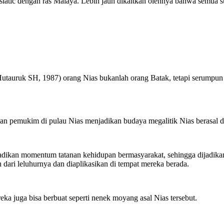
siatic dengan ras Malaya. Lebih jauh dikaitkan olehnya bahwa semua
.Hutauruk SH, 1987) orang Nias bukanlah orang Batak, tetapi serumpu
gan pemukim di pulau Nias menjadikan budaya megalitik Nias berasal da
dijadikan momentum tatanan kehidupan bermasyarakat, sehingga dijadi
dari leluhurnya dan diaplikasikan di tempat mereka berada.
a juga bisa berbuat seperti nenek moyang asal Nias tersebut.