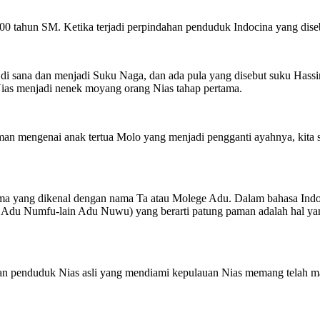
00 tahun SM. Ketika terjadi perpindahan penduduk Indocina yang dise
i sana dan menjadi Suku Naga, dan ada pula yang disebut suku Hassir,
Nias menjadi nenek moyang orang Nias tahap pertama.
rman mengenai anak tertua Molo yang menjadi pengganti ayahnya, kita 
ama yang dikenal dengan nama Ta atau Molege Adu. Dalam bahasa Indone
du Numfu-lain Adu Nuwu) yang berarti patung paman adalah hal yang
 dan penduduk Nias asli yang mendiami kepulauan Nias memang telah 