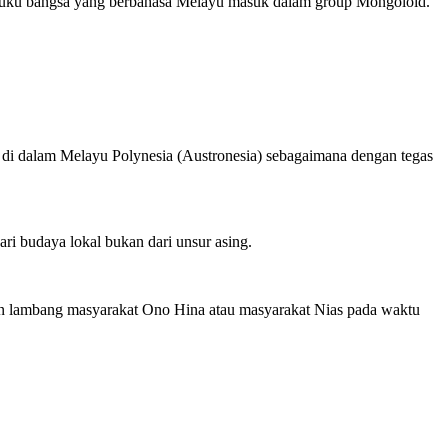
 suku bangsa yang berbahasa Melayu masuk dalam group Mongoloid.
n di dalam Melayu Polynesia (Austronesia) sebagaimana dengan tegas
ri budaya lokal bukan dari unsur asing.
kan lambang masyarakat Ono Hina atau masyarakat Nias pada waktu