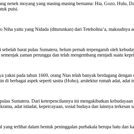
ang nenek moyang yang masing-masing bernama: Hia, Gozo, Hulu, Daeli 
tuk puisi.
o Niha yaitu yang Nidada (diturunkan) dari Teteholina’a, maksudnya a
sebelah barat pulau Sumatera, belum pernah terpengaruh oleh kebuday
 semenjak zaman perunggu dan telah mengembang menjadi suatu kepriba
a yakni pada tahun 1669, orang Nias telah banyak berdagang dengan
 berbagai aspek seperti sastra (Hoho), arsitektur rumah adat, adat istia
 pulau Sumatera. Dari keterpencilannya ini mengakibatkan kebudayaan 
 krama, adat istiadat, kepercayaan, sosial budaya dan lainnya terkesan s
ial yang terlihat dalam bentuk peninggalan purbakala berupa batu dan k