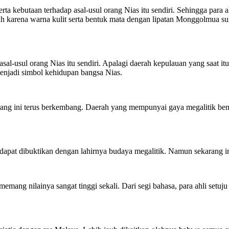
erta kebutaan terhadap asal-usul orang Nias itu sendiri. Sehingga para
ah karena warna kulit serta bentuk mata dengan lipatan Monggolmua suk
sal-usul orang Nias itu sendiri. Apalagi daerah kepulauan yang saat 
enjadi simbol kehidupan bangsa Nias.
arang ini terus berkembang. Daerah yang mempunyai gaya megalitik b
ni dapat dibuktikan dengan lahirnya budaya megalitik. Namun sekaran
s memang nilainya sangat tinggi sekali. Dari segi bahasa, para ahli s