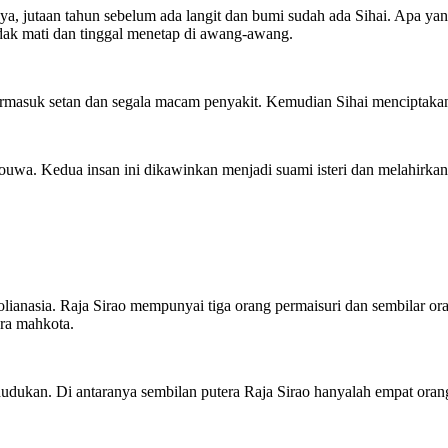
a, jutaan tahun sebelum ada langit dan bumi sudah ada Sihai. Apa yang
idak mati dan tinggal menetap di awang-awang.
termasuk setan dan segala macam penyakit. Kemudian Sihai menciptaka
uwa. Kedua insan ini dikawinkan menjadi suami isteri dan melahirk
ianasia. Raja Sirao mempunyai tiga orang permaisuri dan sembilar oran
ra mahkota.
dukan. Di antaranya sembilan putera Raja Sirao hanyalah empat orang