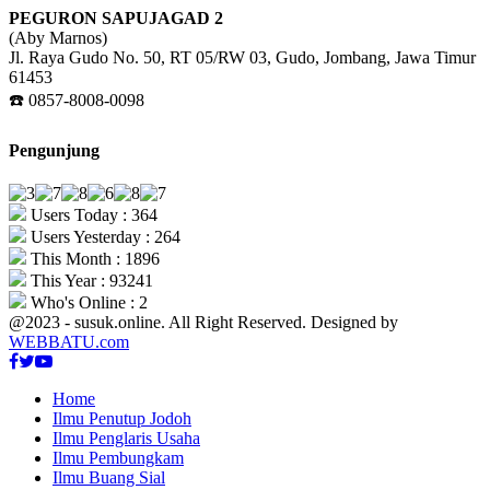
PEGURON SAPUJAGAD 2
(Aby Marnos)
Jl. Raya Gudo No. 50, RT 05/RW 03, Gudo, Jombang, Jawa Timur
61453
☎️ 0857-8008-0098
Pengunjung
Users Today : 364
Users Yesterday : 264
This Month : 1896
This Year : 93241
Who's Online : 2
@2023 - susuk.online. All Right Reserved. Designed by
WEBBATU.com
Facebook
Twitter
Youtube
Home
Ilmu Penutup Jodoh
Ilmu Penglaris Usaha
Ilmu Pembungkam
Ilmu Buang Sial