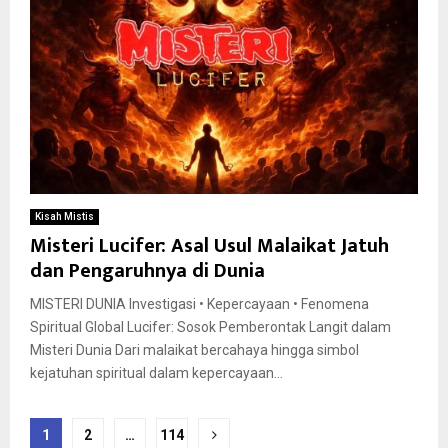
Kisah Mistis
Misteri Lucifer: Asal Usul Malaikat Jatuh
dan Pengaruhnya di Dunia
MISTERI DUNIA Investigasi • Kepercayaan • Fenomena
Spiritual Global Lucifer: Sosok Pemberontak Langit dalam
Misteri Dunia Dari malaikat bercahaya hingga simbol
kejatuhan spiritual dalam kepercayaan...
Posts
1
2
…
114