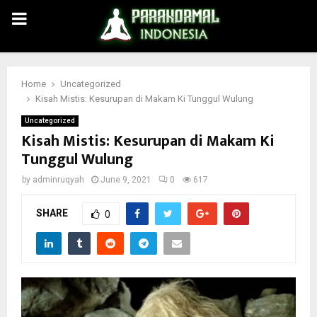
PRIMARY
MENU
Home
Uncategorized
Kisah Mistis: Kesurupan di Makam Ki Tunggul Wulung
Uncategorized
Kisah Mistis: Kesurupan di Makam Ki
Tunggul Wulung
by
adminruqyah
June 9, 2021
0
617
SHARE
0