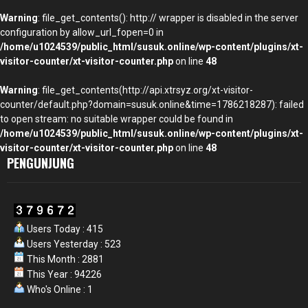
Warning
: file_get_contents(): http:// wrapper is disabled in the server
configuration by allow_url_fopen=0 in
/home/u1024539/public_html/susuk.online/wp-content/plugins/xt-
visitor-counter/xt-visitor-counter.php
on line
48
Warning
: file_get_contents(http://api.xtrsyz.org/xt-visitor-
counter/default.php?domain=susuk.online&time=1786218287): failed
to open stream: no suitable wrapper could be found in
/home/u1024539/public_html/susuk.online/wp-content/plugins/xt-
visitor-counter/xt-visitor-counter.php
on line
48
PENGUNJUNG
Users Today : 415
Users Yesterday : 523
This Month : 2881
This Year : 94226
Who's Online : 1