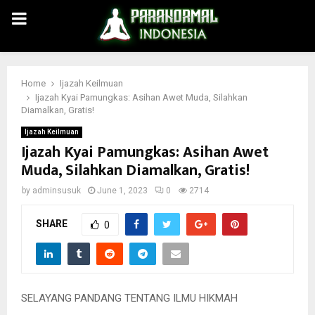
PRIMARY
MENU
Home
Ijazah Keilmuan
Ijazah Kyai Pamungkas: Asihan Awet Muda, Silahkan
Diamalkan, Gratis!
Ijazah Keilmuan
Ijazah Kyai Pamungkas: Asihan Awet
Muda, Silahkan Diamalkan, Gratis!
by
adminsusuk
June 1, 2023
0
2714
SHARE
0
SELAYANG PANDANG TENTANG ILMU HIKMAH