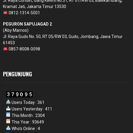
Jl. Raya Condet, Gang Kweni No.31, RT 01/RW 03, Balekambang,
Kramat Jati, Jakarta Timur 13530
0812-1314-5001
PEGURON SAPUJAGAD 2
(Aby Marnos)
Jl. Raya Gudo No. 50, RT 05/RW 03, Gudo, Jombang, Jawa Timur
61453
0857-8008-0098
PENGUNJUNG
Users Today : 361
Users Yesterday : 411
This Month : 2304
This Year : 93649
Who's Online : 4