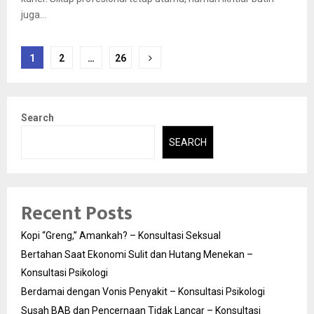
juga...
Posts
1
2
…
26
pagination
Search
SEARCH
Recent Posts
Kopi “Greng,” Amankah? – Konsultasi Seksual
Bertahan Saat Ekonomi Sulit dan Hutang Menekan –
Konsultasi Psikologi
Berdamai dengan Vonis Penyakit – Konsultasi Psikologi
Susah BAB dan Pencernaan Tidak Lancar – Konsultasi