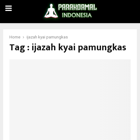
PRIMARY
MENU
Home
ijazah kyai pamungkas
Tag : ijazah kyai pamungkas