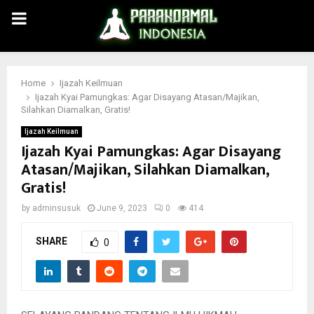
PRIMARY
MENU
Home
Ijazah Keilmuan
Ijazah Kyai Pamungkas: Agar Disayang Atasan/Majikan,
Silahkan Diamalkan, Gratis!
Ijazah Keilmuan
Ijazah Kyai Pamungkas: Agar Disayang
Atasan/Majikan, Silahkan Diamalkan,
Gratis!
by
adminsusuk
June 9, 2023
0
414
SHARE
0