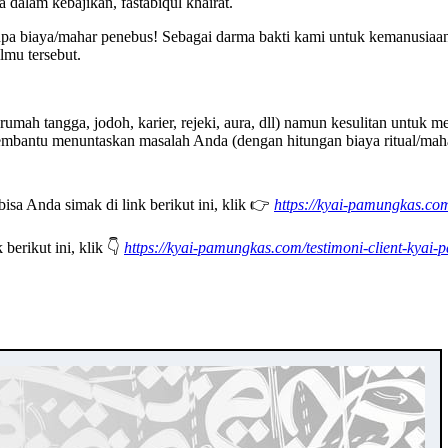
alam kebajikan, fastabiqul khairat.
anpa biaya/mahar penebus! Sebagai darma bakti kami untuk kemanusiaan.
lmu tersebut.
 tangga, jodoh, karier, rejeki, aura, dll) namun kesulitan untuk men
iap membantu menuntaskan masalah Anda (dengan hitungan biaya ritual/
sa Anda simak di link berikut ini, klik 👉
https://kyai-pamungkas.c
berikut ini, klik 👇
https://kyai-pamungkas.com/testimoni-client-kyai