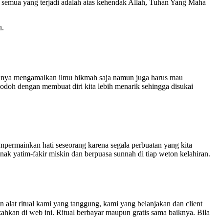
b, semua yang terjadi adalah atas kehendak Allah, Tuhan Yang Maha
u.
a hanya mengamalkan ilmu hikmah saja namun juga harus mau
r jodoh dengan membuat diri kita lebih menarik sehingga disukai
empermainkan hati seseorang karena segala perbuatan yang kita
nak yatim-fakir miskin dan berpuasa sunnah di tiap weton kelahiran.
lat ritual kami yang tanggung, kami yang belanjakan dan client
zahkan di web ini. Ritual berbayar maupun gratis sama baiknya. Bila