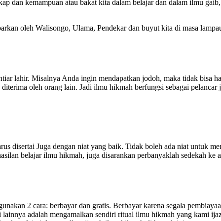
ngkap dan kemampuan atau bakat kita dalam belajar dan dalam ilmu gai
barkan oleh Walisongo, Ulama, Pendekar dan buyut kita di masa lampa
ikhtiar lahir. Misalnya Anda ingin mendapatkan jodoh, maka tidak bis
ah diterima oleh orang lain. Jadi ilmu hikmah berfungsi sebagai pelanca
us disertai Juga dengan niat yang baik. Tidak boleh ada niat untuk m
asilan belajar ilmu hikmah, juga disarankan perbanyaklah sedekah ke a
an 2 cara: berbayar dan gratis. Berbayar karena segala pembiayaan a
si lainnya adalah mengamalkan sendiri ritual ilmu hikmah yang kami ija