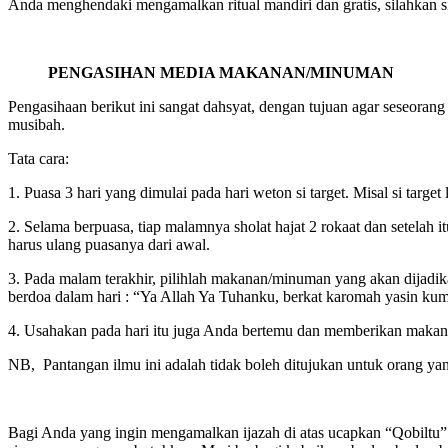
Anda menghendaki mengamalkan ritual mandiri dan gratis, silahkan si
PENGASIHAN MEDIA MAKANAN/MINUMAN
Pengasihaan berikut ini sangat dahsyat, dengan tujuan agar seseoran
musibah.
Tata cara:
1. Puasa 3 hari yang dimulai pada hari weton si target. Misal si targe
2. Selama berpuasa, tiap malamnya sholat hajat 2 rokaat dan setelah 
harus ulang puasanya dari awal.
3. Pada malam terakhir, pilihlah makanan/minuman yang akan dijadik
berdoa dalam hari : “Ya Allah Ya Tuhanku, berkat karomah yasin ku
4. Usahakan pada hari itu juga Anda bertemu dan memberikan makana
NB, Pantangan ilmu ini adalah tidak boleh ditujukan untuk orang yan
Bagi Anda yang ingin mengamalkan ijazah di atas ucapkan “Qobiltu” (s