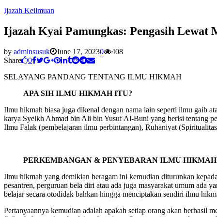
Ijazah Keilmuan
Ijazah Kyai Pamungkas: Pengasih Lewat 
by
adminsusuk
June 17, 2023
0
408
Share
0
SELAYANG PANDANG TENTANG ILMU HIKMAH
APA SIH ILMU HIKMAH ITU?
Ilmu hikmah biasa juga dikenal dengan nama lain seperti ilmu gaib 
karya Syeikh Ahmad bin Ali bin Yusuf Al-Buni yang berisi tentang p
Ilmu Falak (pembelajaran ilmu perbintangan), Ruhaniyat (Spiritualitas
PERKEMBANGAN & PENYEBARAN ILMU HIKMAH 
Ilmu hikmah yang demikian beragam ini kemudian diturunkan kepada
pesantren, perguruan bela diri atau ada juga masyarakat umum ada 
belajar secara otodidak bahkan hingga menciptakan sendiri ilmu hikm
Pertanyaannya kemudian adalah apakah setiap orang akan berhasil m