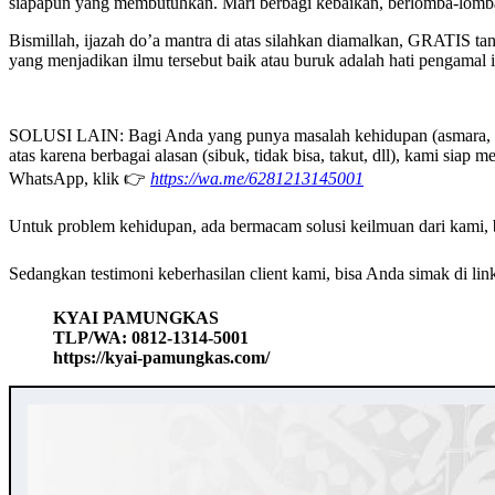
siapapun yang membutuhkan. Mari berbagi kebaikan, berlomba-lomba d
Bismillah, ijazah do’a mantra di atas silahkan diamalkan, GRATIS t
yang menjadikan ilmu tersebut baik atau buruk adalah hati pengamal i
SOLUSI LAIN: Bagi Anda yang punya masalah kehidupan (asmara, rumah
atas karena berbagai alasan (sibuk, tidak bisa, takut, dll), kami s
WhatsApp, klik 👉
https://wa.me/6281213145001
Untuk problem kehidupan, ada bermacam solusi keilmuan dari kami, bi
Sedangkan testimoni keberhasilan client kami, bisa Anda simak di link 
KYAI PAMUNGKAS
TLP/WA: 0812-1314-5001
https://kyai-pamungkas.com/