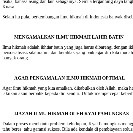
fisika, bahasa asing dan lain sebagainya. Semua tergantung daya ta
Kuasa.
Selain itu pula, perkembangan ilmu hikmah di Indonesia banyak dise
MENGAMALKAN ILMU HIKMAH LAHIR BATIN
Ilmu hikmah adalah ikhtiar batin yang juga harus dibarengi dengan 
bersosialisasi, silaturahmi dan berahlak yang baik agar diri kita mud
banyak orang.
AGAR PENGAMALAN ILMU HIKMAH OPTIMAL
Agar ilmu hikmah yang kita amalkan. dikabulkan oleh Allah, maka har
lakukan akan berbalik kepada diri sendiri. Untuk mempercepat keberh
IJAZAH ILMU HIKMAH OLEH KYAI PAMUNGKAS
Dalam proses membantu problem kehidupan, Kyai Pamungkas menggunak
tahu beres, tahu garansi sukses. Bila ada kendala di pembiayaan solu