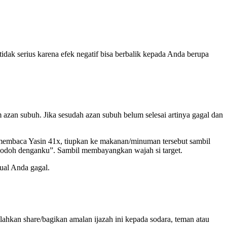
idak serius karena efek negatif bisa berbalik kepada Anda berupa
m azan subuh. Jika sesudah azan subuh belum selesai artinya gagal dan
ai membaca Yasin 41x, tiupkan ke makanan/minuman tersebut sambil
 jodoh denganku”. Sambil membayangkan wajah si target.
ual Anda gagal.
ilahkan share/bagikan amalan ijazah ini kepada sodara, teman atau