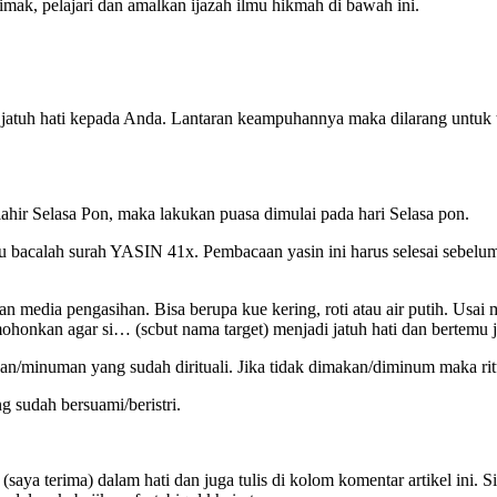
mak, pelajari dan amalkan ijazah ilmu hikmah di bawah ini.
g jatuh hati kepada Anda. Lantaran keampuhannya maka dilarang untuk t
t lahir Selasa Pon, maka lakukan puasa dimulai pada hari Selasa pon.
itu bacalah surah YASIN 41x. Pembacaan yasin ini harus selesai sebelu
an media pengasihan. Bisa berupa kue kering, roti atau air putih. Us
mohonkan agar si… (scbut nama target) menjadi jatuh hati dan bertemu
n/minuman yang sudah dirituali. Jika tidak dimakan/diminum maka rit
g sudah bersuami/beristri.
aya terima) dalam hati dan juga tulis di kolom komentar artikel ini. S