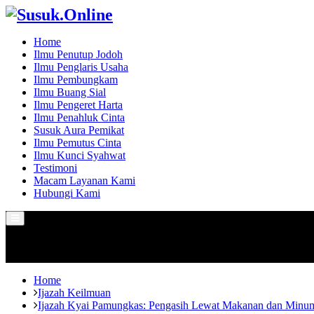
Home
Ilmu Penutup Jodoh
Ilmu Penglaris Usaha
Ilmu Pembungkam
Ilmu Buang Sial
Ilmu Pengeret Harta
Ilmu Penahluk Cinta
Susuk Aura Pemikat
Ilmu Pemutus Cinta
Ilmu Kunci Syahwat
Testimoni
Macam Layanan Kami
Hubungi Kami
Primary
Menu
Home
Ijazah Keilmuan
Ijazah Kyai Pamungkas: Pengasih Lewat Makanan dan Minuma