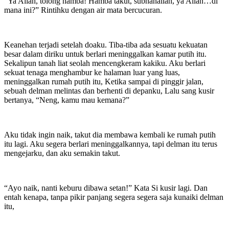
“Ya Allah, tolong hamba! Hamba takut, subhanallah, ya Allah…di
mana ini?” Rintihku dengan air mata bercucuran.
Keanehan terjadi setelah doaku. Tiba-tiba ada sesuatu kekuatan
besar dalam diriku untuk berlari meninggalkan kamar putih itu.
Sekalipun tanah liat seolah mencengkeram kakiku. Aku berlari
sekuat tenaga menghambur ke halaman luar yang luas,
meninggalkan rumah putih itu, Ketika sampai di pinggir jalan,
sebuah delman melintas dan berhenti di depanku, Lalu sang kusir
bertanya, “Neng, kamu mau kemana?”
Aku tidak ingin naik, takut dia membawa kembali ke rumah putih
itu lagi. Aku segera berlari meninggalkannya, tapi delman itu terus
mengejarku, dan aku semakin takut.
“Ayo naik, nanti keburu dibawa setan!” Kata Si kusir lagi. Dan
entah kenapa, tanpa pikir panjang segera segera saja kunaiki delman
itu,