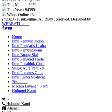
This Month : 3050
This Year : 94395
Who's Online : 3
@2023 - susuk.online. All Right Reserved. Designed by
WEBBATU.com
Facebook
Twitter
Youtube
Home
Ilmu Penutup Jodoh
Ilmu Penglaris Usaha
Ilmu Pembungkam
Ilmu Buang Sial
Ilmu Pengeret Harta
Ilmu Penahluk Cinta
Susuk Aura Pemikat
Ilmu Pemutus Cinta
Ilmu Kunci Syahwat
Testimoni
Macam Layanan Kami
Hubungi Kami
Hubungi Kami
Alamat