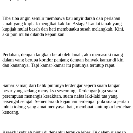
Tiba-tiba angin semilir membawa bau anyir darah dan perlahan
tanah yang kupijak mengikat kakiku. Astaga! Lantai tanah yang
kupijak mulai basah dan hati membuatku susah melangkah. Kini,
aku pun mulai dilanda kepanikan.
Perlahan, dengan langkah berat oleh tanah, aku memasuki ruang
dalam yang berupa koridor panjang dengan banyak kamar di kiri
dan kanannya. Tapi kamar-kamar itu pintunya tertutup rapat.
Samar-samar, dari balik pintunya terdengar seperti suara tangan
besar yang sedang menyiksa seseorang, Terdengar juga suara
perempuan menangis kesakitan, suara nafas laki-laki tua yang
tersengal-sengal. Sementara di kejauhan terdengar pula suara jeritan
minta tolong yang amat menyayat hati, membuat jantungku berdebar
kencang.
Kreekk! sebuah pintu di depanku terbuka lebar. Di dalam ruangan