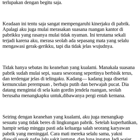
terlupakan dengan begitu saja.
Keadaan ini tentu saja sangat mempengaruhi kinerjaku di pabrik.
Apalagi aku juga mulai merasakan suasana ruangan kantor di
pabrikku yang rasanya mulai tidak nyaman. Ini terutama sekali
terjadi karena aku, merasa seolah ada sepasang mata yang selalu
mengawasi gerak-gerikku, tapi dia tidak jelas wujudnya.
Tidak hanya sebatas itu keanehan yang kualami. Manakala suasana
pabrik sudah mulai sepi, suara seseorang sepertinya berbisik terus,
dan terdengar jelas di telingaku. Kadang— kadang juga disertai
kemunculan perempuan , berbaju putih dan berwajah pucat. Dia
datang mengintai di sela kain gordin jendela ruangan, seolah
berusaha menangkapku untuk,dibawanya pergi entah kemana.
Seiring dengan keanehan yang kualami, aku juga menangkap
sesuatu yang tidak beres di lingkungan pabrik. Setelah kuperhatikan,
hampir setiap minggu pasti ada keluarga salah seorang karyawan
pabrik yang meninggal. Cara mati mereka selalu sama, yakni
diawali sesak nafas lalu sakit jantung, dan lupa ingatan.Jadi wajar