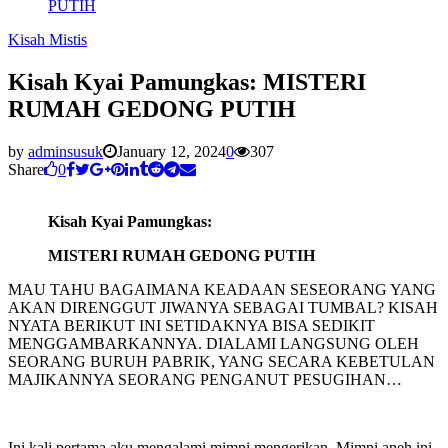
PUTIH
Kisah Mistis
Kisah Kyai Pamungkas: MISTERI
RUMAH GEDONG PUTIH
by
adminsusuk
January 12, 2024
0
307
Share
0
Kisah Kyai Pamungkas:
MISTERI RUMAH GEDONG PUTIH
MAU TAHU BAGAIMANA KEADAAN SESEORANG YANG
AKAN DIRENGGUT JIWANYA SEBAGAI TUMBAL? KISAH
NYATA BERIKUT INI SETIDAKNYA BISA SEDIKIT
MENGGAMBARKANNYA. DIALAMI LANGSUNG OLEH
SEORANG BURUH PABRIK, YANG SECARA KEBETULAN
MAJIKANNYA SEORANG PENGANUT PESUGIHAN…
Ini kali pertama aku mengalami mimpi mengerikan. Mimpi aneh ini