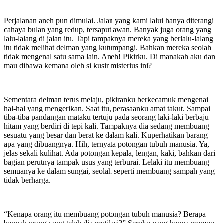
Perjalanan aneh pun dimulai. Jalan yang kami lalui hanya diterangi
cahaya bulan yang redup, tersaput awan. Banyak juga orang yang
lalu-lalang di jalan itu. Tapi tampaknya mereka yang berlalu-lalang
itu tidak melihat delman yang kutumpangi. Bahkan mereka seolah
tidak mengenal satu sama lain. Aneh! Pikirku. Di manakah aku dan
mau dibawa kemana oleh si kusir misterius ini?
Sementara delman terus melaju, pikiranku berkecamuk mengenai
hal-hal yang mengerikan. Saat itu, perasaanku amat takut. Sampai
tiba-tiba pandangan mataku tertuju pada seorang laki-laki berbaju
hitam yang berdiri di tepi kali. Tampaknya dia sedang membuang
sesuatu yang besar dan berat ke dalam kali. Kuperhatikan barang
apa yang dibuangnya. Hih, ternyata potongan tubuh manusia. Ya,
jelas sekali kulihat. Ada potongan kepala, lengan, kaki, bahkan dari
bagian perutnya tampak usus yang terburai. Lelaki itu membuang
semuanya ke dalam sungai, seolah seperti membuang sampah yang
tidak berharga.
“Kenapa orang itu membuang potongan tubuh manusia? Berapa
banyak orang yang telah dia mutilasi?” Seruku yang hanya mampu