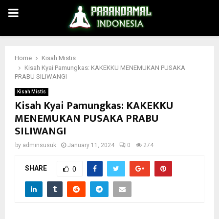
PRIMARY
MENU
Home
Kisah Mistis
Kisah Kyai Pamungkas: KAKEKKU MENEMUKAN PUSAKA
PRABU SILIWANGI
Kisah Mistis
Kisah Kyai Pamungkas: KAKEKKU
MENEMUKAN PUSAKA PRABU
SILIWANGI
by
adminsusuk
January 11, 2024
0
274
SHARE
0