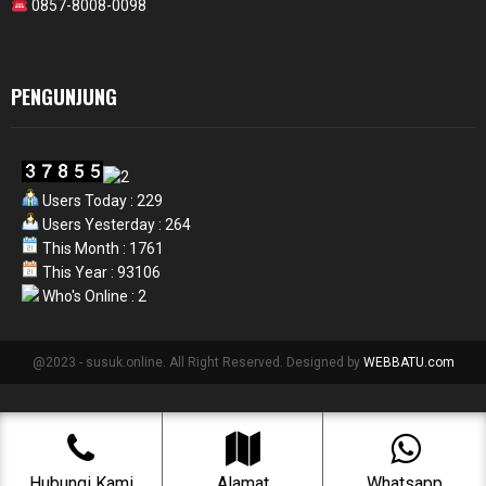
0857-8008-0098
PENGUNJUNG
Users Today : 229
Users Yesterday : 264
This Month : 1761
This Year : 93106
Who's Online : 2
@2023 - susuk.online. All Right Reserved. Designed by
WEBBATU.com
Hubungi Kami
Alamat
Whatsapp