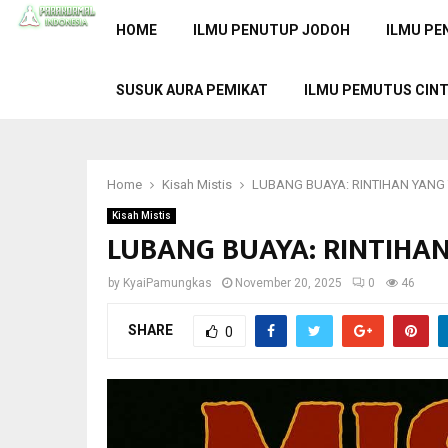
HOME
ILMU PENUTUP JODOH
ILMU PE
SUSUK AURA PEMIKAT
ILMU PEMUTUS CIN
Home
Kisah Mistis
LUBANG BUAYA: RINTIHAN YAN
Kisah Mistis
LUBANG BUAYA: RINTIHA
by
KyaiPamungkas
November 20, 2025
0
46
SHARE
0