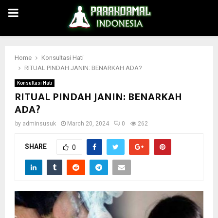
PRIMARY
MENU
Home
Konsultasi Hati
RITUAL PINDAH JANIN: BENARKAH ADA?
Konsultasi Hati
RITUAL PINDAH JANIN: BENARKAH
ADA?
by
adminsusuk
March 20, 2024
0
262
SHARE
0