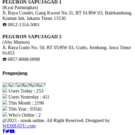
PEGURON SAPUJAGAD 1
(Kyai Pamungkas)
Jl. Raya Condet, Gang Kweni No.31, RT 01/RW 03, Balekambang,
Kramat Jati, Jakarta Timur 13530
☎️ 0812-1314-5001
PEGURON SAPUJAGAD 2
(Aby Marnos)
Jl. Raya Gudo No. 50, RT 05/RW 03, Gudo, Jombang, Jawa Timur
61453
☎️ 0857-8008-0098
Pengunjung
Users Today : 253
Users Yesterday : 411
This Month : 2196
This Year : 93541
Who's Online : 2
@2023 - susuk.online. All Right Reserved. Designed by
WEBBATU.com
Facebook
Twitter
Youtube