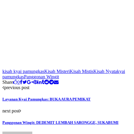
kisah kyai pamungkas
Kisah Misteri
Kisah Mistis
Kisah Nyata
kyai
pamungkas
Panggonan Wingit
Share
0
previous post
Layanan Kyai Pamungkas: BUKA AURA PEMIKAT
next post
Panggonan Wingit: DEDEMIT LEMBAH SARONGGE, SUKABUMI