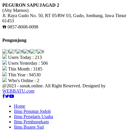
PEGURON SAPUJAGAD 2
(Aby Marnos)
Jl. Raya Gudo No. 50, RT 05/RW 03, Gudo, Jombang, Jawa Timur
61453
☎️ 0857-8008-0098
Pengunjung
Users Today : 213
Users Yesterday : 506
This Month : 3185
This Year : 94530
Who's Online : 2
@2023 - susuk.online. All Right Reserved. Designed by
WEBBATU.com
Facebook
Twitter
Youtube
Home
Ilmu Penutup Jodoh
Ilmu Penglaris Usaha
Ilmu Pembungkam
Ilmu Buang Sial