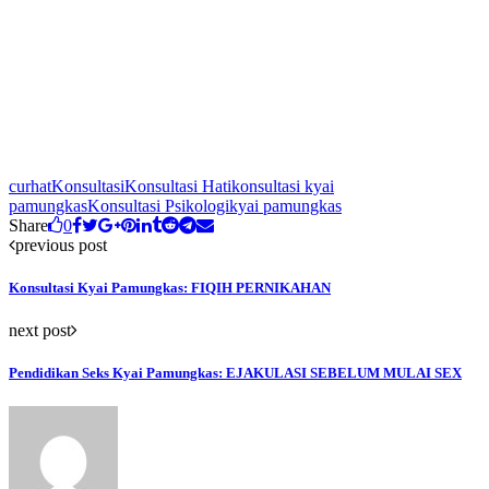
curhat
Konsultasi
Konsultasi Hati
konsultasi kyai
pamungkas
Konsultasi Psikologi
kyai pamungkas
Share
0
previous post
Konsultasi Kyai Pamungkas: FIQIH PERNIKAHAN
next post
Pendidikan Seks Kyai Pamungkas: EJAKULASI SEBELUM MULAI SEX