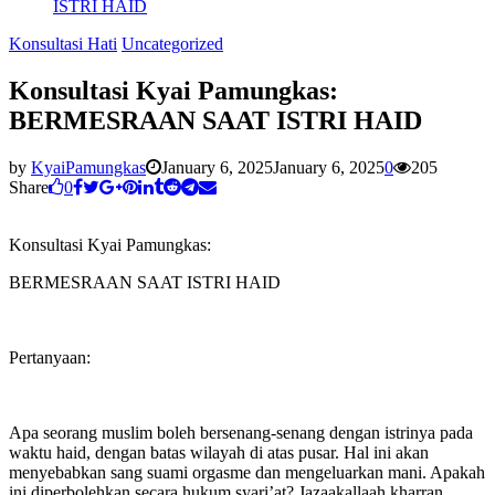
ISTRI HAID
Konsultasi Hati
Uncategorized
Konsultasi Kyai Pamungkas:
BERMESRAAN SAAT ISTRI HAID
by
KyaiPamungkas
January 6, 2025
January 6, 2025
0
205
Share
0
Konsultasi Kyai Pamungkas:
BERMESRAAN SAAT ISTRI HAID
Pertanyaan:
Apa seorang muslim boleh bersenang-senang dengan istrinya pada
waktu haid, dengan batas wilayah di atas pusar. Hal ini akan
menyebabkan sang suami orgasme dan mengeluarkan mani. Apakah
ini diperbolehkan secara hukum syari’at? Jazaakallaah kharran