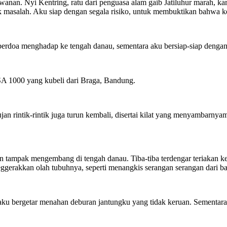
anan. Nyi Kentring, ratu dari penguasa alam gaib Jatiluhur marah, ka
idak masalah. Aku siap dengan segala risiko, untuk membuktikan bahwa 
berdoa menghadap ke tengah danau, sementara aku bersiap-siap dengan k
SA 1000 yang kubeli dari Braga, Bandung.
Hujan rintik-rintik juga turun kembali, disertai kilat yang menyambarn
an tampak mengembang di tengah danau. Tiba-tiba terdengar teriakan 
k meggerakkan olah tubuhnya, seperti menangkis serangan serangan dari 
daku bergetar menahan deburan jantungku yang tidak keruan. Sementara