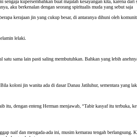
 sengaja kupersembahkan buat majalah kesayangan kita, karena dari se
tanya, aku berkenalan dengan seorang spiritualis muda yang sebut saja
apa kerajaan jin yang cukup besar, di antaranya dihuni oleh komunit
elamin lelaki.
al satu sama lain pasti saling membutuhkan. Bahkan yang lebih anehnya
ila koloni jin wanita ada di dasar Danau Jatiluhur, sementara yang lak
ib itu, dengan enteng Herman menjawab, “Tabir kasyaf itu terbuka, ket
anggap naif dan mengada-ada ini, musim kemarau tengah berlangsung.