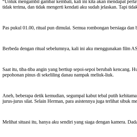
“Untuk mengambil gambar kembali, kali ini kita akan mendapat perlaw
tidak terima, dan tidak mengerti kendati aku sudah jelaskan. Tapi t
Pas pukul 01.00, ritual pun dimulai. Semua rombongan bersiaga dan 
Berbeda dengan ritual sebelumnya, kali ini aku menggunakan film A
Saat itu, tiba-tiba angin yang bertiup sepoi-sepoi berubah kencang. 
pepohonan pinus di sekeliling danau nampak meliuk-liuk.
Aneh, beberapa detik kemudian, segumpal kabut tebal putih kehitam
jurus-jurus silat. Selain Herman, para asistennya juga terlihat sibu
Melihat situasi itu, hanya aku sendiri yang siaga dengan kamera. Da