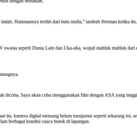
penuh dengan bebatuan.
ndah. Halamannya terdiri dari batu mulia,” tambah Herman ketika itu.“W
swasta seperti Dunia Lain dan Uka-uka, wujud mahluk mahluk dari d
antangnya.
k dicoba. Saya akan coba menggunakan film dengan ASA yang tinggi
at itu, kamera digital memang belum menjamur seperti sekarang ini, s
lam berbagai kondisi cuaca buruk di lapangan.