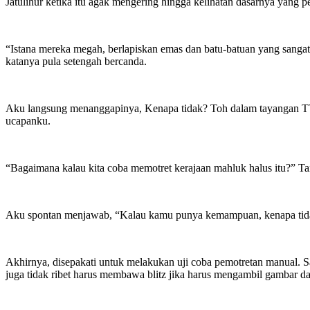
Jatulihur ketika itu agak mengering hingga kelihatan dasarnya yang 
“Istana mereka megah, berlapiskan emas dan batu-batuan yang sangat i
katanya pula setengah bercanda.
Aku langsung menanggapinya, Kenapa tidak? Toh dalam tayangan TV 
ucapanku.
“Bagaimana kalau kita coba memotret kerajaan mahluk halus itu?” T
Aku spontan menjawab, “Kalau kamu punya kemampuan, kenapa tida
Akhirnya, disepakati untuk melakukan uji coba pemotretan manual. Sa
juga tidak ribet harus membawa blitz jika harus mengambil gambar da