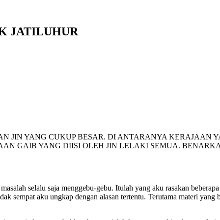
UK JATILUHUR
N JIN YANG CUKUP BESAR. DI ANTARANYA KERAJAAN YA
AAN GAIB YANG DIISI OLEH JIN LELAKI SEMUA. BENAR
masalah selalu saja menggebu-gebu. Itulah yang aku rasakan beberapa 
tidak sempat aku ungkap dengan alasan tertentu. Terutama materi yang b