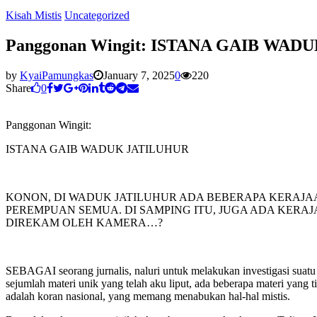
Kisah Mistis
Uncategorized
Panggonan Wingit: ISTANA GAIB WAD
by
KyaiPamungkas
January 7, 2025
0
220
Share
0
Panggonan Wingit:
ISTANA GAIB WADUK JATILUHUR
KONON, DI WADUK JATILUHUR ADA BEBERAPA KERAJAA
PEREMPUAN SEMUA. DI SAMPING ITU, JUGA ADA KERAJ
DIREKAM OLEH KAMERA…?
SEBAGAI seorang jurnalis, naluri untuk melakukan investigasi suatu 
sejumlah materi unik yang telah aku liput, ada beberapa materi yang 
adalah koran nasional, yang memang menabukan hal-hal mistis.