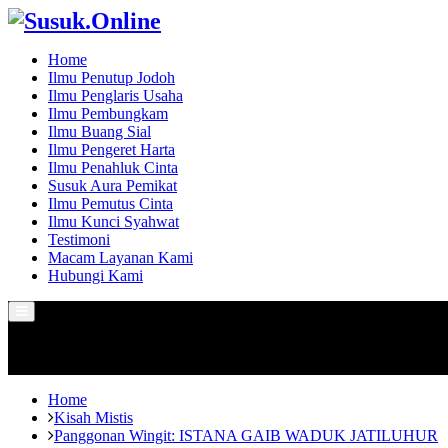
Home
Ilmu Penutup Jodoh
Ilmu Penglaris Usaha
Ilmu Pembungkam
Ilmu Buang Sial
Ilmu Pengeret Harta
Ilmu Penahluk Cinta
Susuk Aura Pemikat
Ilmu Pemutus Cinta
Ilmu Kunci Syahwat
Testimoni
Macam Layanan Kami
Hubungi Kami
Primary
Menu
Home
Kisah Mistis
Panggonan Wingit: ISTANA GAIB WADUK JATILUHUR