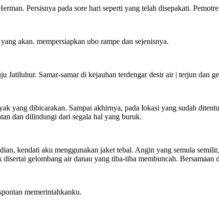
 Herman. Persisnya pada sore hari seperti yang telah disepakati. Pemo
h yang akan. mempersiapkan ubo rampe dan sejenisnya.
atiluhur. Samar-samar di kejauhan terdengar desir air | terjun dan ge
yak yang dibicarakan. Sampai akhirnya, pada lokasi yang sudah ditentu
n dan dilindungi dari segala hal yang buruk.
dian, kendati aku menggunakan jaket tebal. Angin yang semula semili
ntik disertai gelombang air danau yang tiba-tiba membuncah. Bersamaan 
 spontan memerintahkanku.