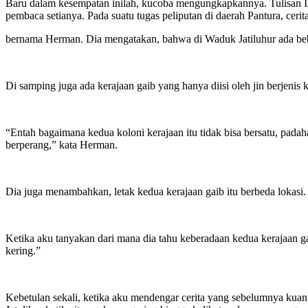
Baru dalam kesempatan inilah, kucoba mengungkapkannya. Tulisan Ini
pembaca setianya. Pada suatu tugas peliputan di daerah Pantura, ceri
bernama Herman. Dia mengatakan, bahwa di Waduk Jatiluhur ada beber
Di samping juga ada kerajaan gaib yang hanya diisi oleh jin berjenis k
“Entah bagaimana kedua koloni kerajaan itu tidak bisa bersatu, padah
berperang,” kata Herman.
Dia juga menambahkan, letak kedua kerajaan gaib itu berbeda lokasi. B
Ketika aku tanyakan dari mana dia tahu keberadaan kedua kerajaan ga
kering.”
Kebetulan sekali, ketika aku mendengar cerita yang sebelumnya ku