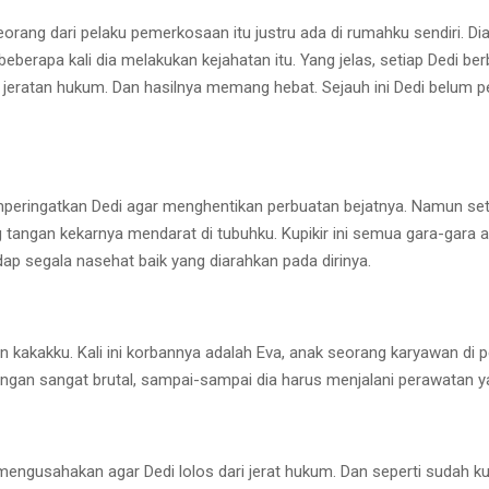
orang dari pelaku pemerkosaan itu justru ada di rumahku sendiri. Di
beberapa kali dia melakukan kejahatan itu. Yang jelas, setiap Dedi b
ri jeratan hukum. Dan hasilnya memang hebat. Sejauh ini Dedi belu
emperingatkan Dedi agar menghentikan perbuatan bejatnya. Namun se
 tangan kekarnya mendarat di tubuhku. Kupikir ini semua gara-gara 
ap segala nasehat baik yang diarahkan pada dirinya.
kan kakakku. Kali ini korbannya adalah Eva, anak seorang karyawan di
ngan sangat brutal, sampai-sampai dia harus menjalani perawatan y
mengusahakan agar Dedi lolos dari jerat hukum. Dan seperti sudah 