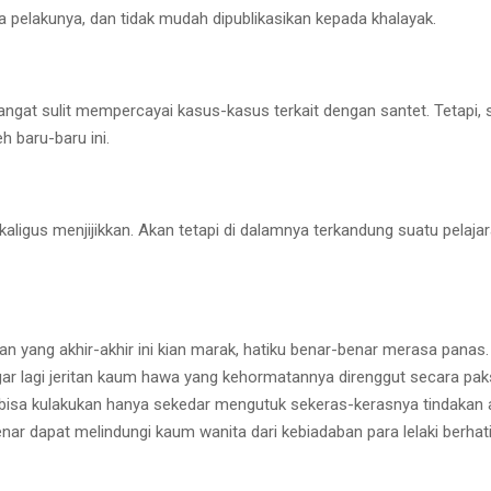
a pelakunya, dan tidak mudah dipublikasikan kepada khalayak.
 sangat sulit mempercayai kasus-kasus terkait dengan santet. Tetapi
 baru-baru ini.
kaligus menjijikkan. Akan tetapi di dalamnya terkandung suatu pelajar
n yang akhir-akhir ini kian marak, hatiku benar-benar merasa pana
gar lagi jeritan kaum hawa yang kehormatannya direnggut secara pa
 bisa kulakukan hanya sekedar mengutuk sekeras-kerasnya tindakan 
 dapat melindungi kaum wanita dari kebiadaban para lelaki berhati i