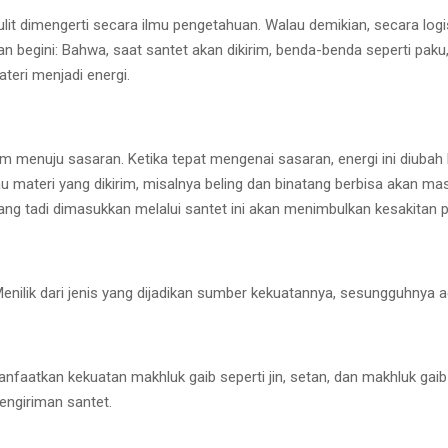
ulit dimengerti secara ilmu pengetahuan. Walau demikian, secara log
 begini: Bahwa, saat santet akan dikirim, benda-benda seperti paku,
teri menjadi energi.
rim menuju sasaran. Ketika tepat mengenai sasaran, energi ini diubah
 materi yang dikirim, misalnya beling dan binatang berbisa akan 
ng tadi dimasukkan melalui santet ini akan menimbulkan kesakitan pa
 Menilik dari jenis yang dijadikan sumber kekuatannya, sesungguhnya
aatkan kekuatan makhluk gaib seperti jin, setan, dan makhluk gaib 
engiriman santet.