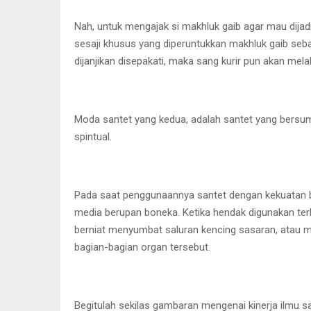
Nah, untuk mengajak si makhluk gaib agar mau dijadi
sesaji khusus yang diperuntukkan makhluk gaib se
dijanjikan disepakati, maka sang kurir pun akan m
Moda santet yang kedua, adalah santet yang bersum
spintual.
Pada saat penggunaannya santet dengan kekuatan ba
media berupan boneka. Ketika hendak digunakan terl
berniat menyumbat saluran kencing sasaran, atau m
bagian-bagian organ tersebut.
Begitulah sekilas gambaran mengenai kinerja ilmu s