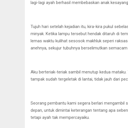
lagi-lagi ayah berhasil membebaskan anak kesayanga
Tujuh hari setelah kejadian itu, kira-kira pukul seb
minyak. Ketika lampu tersebut hendak ditaruh di tem
lemas waktu kulihat sesosok makhluk seperi raksasa
anehnya, sekujur tubuhnya berselimutkan semacam m
Aku berteriak-teriak sambil menutup kedua mataku.
tampak sudah tergeletak di lantai, tidak jauh dari p
Seorang pembantu kami segera berlari mengambil seb
depan, untuk dimintai keterangan tentang apa seben
tetapi ayah tak mempercayaiku.