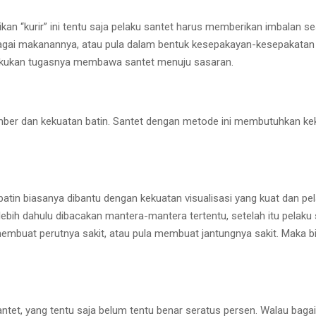
kan “kurir” ini tentu saja pelaku santet harus memberikan imbalan s
bagai makanannya, atau pula dalam bentuk kesepakayan-kesepakatan 
elakukan tugasnya membawa santet menuju sasaran.
ber dan kekuatan batin. Santet dengan metode ini membutuhkan keku
tin biasanya dibantu dengan kekuatan visualisasi yang kuat dan pe
ebih dahulu dibacakan mantera-mantera tertentu, setelah itu pelaku
embuat perutnya sakit, atau pula membuat jantungnya sakit. Maka 
antet, yang tentu saja belum tentu benar seratus persen. Walau baga