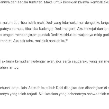
nnya dari segala tuntutan. Maka untuk kesekian kalinya, kembali aku
elas malam tiba-tiba listrik mati. Dedi yang tidur sekamar denganku l
patnya semula, tiba-tiba kudengar Dedi menjerit. Aku terkejut dan l
 tengah mencengkram pundak Dedi! Makhluk itu wajahnya mirip gorilla
antel. Aku tak tahu, makhluk apakah itu?!
 Tak lama kemudian kudengar ayah, ibu, serta saudaraku yang lain 
ecahan lampu.
uah lampu lain. Setelah itu tubuh Dedi diangkat dan dibaringkan di
arnya yang telah terjadi. Aku katakan yang sebenarnya hahwa telah 