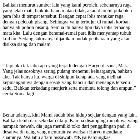
Bahkan menurut sumber lain yang kami peroleh, sebenarnya raga
yang telah mati, baik itu hancur atau tidak, akan diambil pula oleh
para iblis di tempat tersebut. Dengan cepat iblis menukar raga
dengan pelepah pisang. Sehingga yang terbujur di rumah korban
hanyalah pohon pisang. Semua itu hanya tipu daya iblis terhadap
mata kita. Lalu dengan beramai-ramai para iblis menyantap tubuh
korban. Sedang sukmanya dijadikan budak peliharaan yang akan
disiksa siang dan malam.
“Tapi aku tak tahu apa yang terjadi dengan Haryo di sana, Mas.
Yang jelas sosoknya sering pulang menemui keluarganya, bahkan
aku. Tak hanya itu, warga di sinipun kerap ada yang melihat
kepulangannya dengan sosok yang hancur dan menangis tersedu-
sedu. Bahkan terkadang menjerit serta meminta tolong dan ampun,”
cerita Soma lagi.
Benar adanya, kini Mami sudah bisa hidup sejajar dengan yang lain.
Bahkan lebih dari sekedar cukup. Karena disamping rumahnya yang
nampak mewah, dia juga memiliki toko dari penggilingan padi di
desanya dn uang yang menurutnya warisan Haryo mendiang
suaminya. Wallahu a’lam bissawab. ©️KyaiPamungkas.