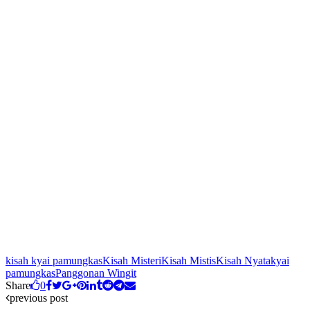
kisah kyai pamungkas
Kisah Misteri
Kisah Mistis
Kisah Nyata
kyai
pamungkas
Panggonan Wingit
Share
0
previous post