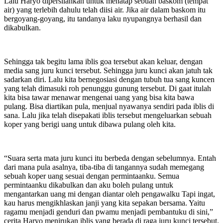
Lalu Haryo dipersilahkan untuk menatap sebuah baskom (tempat
air) yang terlebih dahulu telah diisi air. Jika air dalam baskom itu
bergoyang-goyang, itu tandanya laku nyupangnya berhasil dan
dikabulkan.
Sehingga tak begitu lama iblis goa tersebut akan keluar, dengan
media sang juru kunci tersebut. Sehingga juru kunci akan jatuh tak
sadarkan diri. Lalu kita bernegosiasi dengan tubuh tua sang kuncen
yang telah dimasuki roh penunggu gunung tersebut. Di gaat itulah
kita bisa tawar menawar mengenai uang yang bisa kita bawa
pulang. Bisa diartikan pula, menjual nyawanya sendiri pada iblis di
sana. Lalu jika telah disepakati iblis tersebut mengeluarkan sebuah
koper yang berigi uang untuk dibawa pulang oleh kita.
“Suara serta mata juru kunci itu berbeda dengan sebelumnya. Entah
dari mana pula asalnya, tiba-tiba di tangannya sudah memegang
sebuah koper uang sesuai dengan permintaanku. Semua
permintaanku dikabulkan dan aku boleh pulang untuk
mengantarkan uang mi dengan diantar oleh pengawalku Tapi ingat,
kau harus mengikhlaskan janji yang kita sepakan bersama. Yaitu
ragamu menjadi genduri dan pwamu menjadi pembantuku di sini,”
cerita Haryo menirukan iblis yang berada di raga juru kunci tersebut.