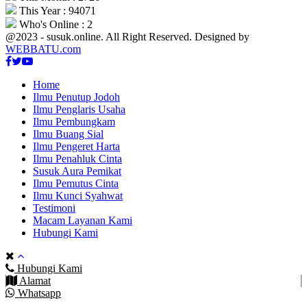
This Year : 94071
Who's Online : 2
@2023 - susuk.online. All Right Reserved. Designed by
WEBBATU.com
Facebook
Twitter
Youtube
Home
Ilmu Penutup Jodoh
Ilmu Penglaris Usaha
Ilmu Pembungkam
Ilmu Buang Sial
Ilmu Pengeret Harta
Ilmu Penahluk Cinta
Susuk Aura Pemikat
Ilmu Pemutus Cinta
Ilmu Kunci Syahwat
Testimoni
Macam Layanan Kami
Hubungi Kami
Hubungi Kami
Alamat
Whatsapp