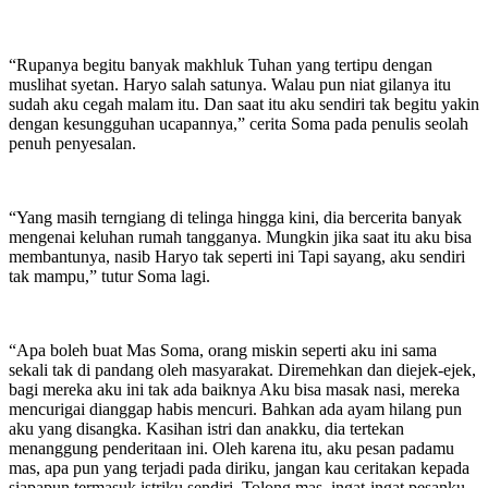
“Rupanya begitu banyak makhluk Tuhan yang tertipu dengan
muslihat syetan. Haryo salah satunya. Walau pun niat gilanya itu
sudah aku cegah malam itu. Dan saat itu aku sendiri tak begitu yakin
dengan kesungguhan ucapannya,” cerita Soma pada penulis seolah
penuh penyesalan.
“Yang masih terngiang di telinga hingga kini, dia bercerita banyak
mengenai keluhan rumah tangganya. Mungkin jika saat itu aku bisa
membantunya, nasib Haryo tak seperti ini Tapi sayang, aku sendiri
tak mampu,” tutur Soma lagi.
“Apa boleh buat Mas Soma, orang miskin seperti aku ini sama
sekali tak di pandang oleh masyarakat. Diremehkan dan diejek-ejek,
bagi mereka aku ini tak ada baiknya Aku bisa masak nasi, mereka
mencurigai dianggap habis mencuri. Bahkan ada ayam hilang pun
aku yang disangka. Kasihan istri dan anakku, dia tertekan
menanggung penderitaan ini. Oleh karena itu, aku pesan padamu
mas, apa pun yang terjadi pada diriku, jangan kau ceritakan kepada
siapapun termasuk istriku sendiri. Tolong mas, ingat-ingat pesanku