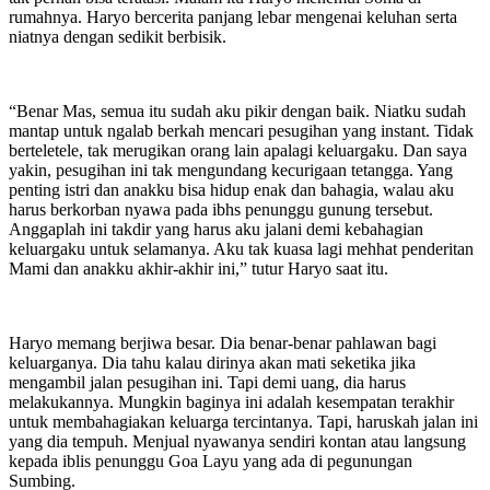
rumahnya. Haryo bercerita panjang lebar mengenai keluhan serta
niatnya dengan sedikit berbisik.
“Benar Mas, semua itu sudah aku pikir dengan baik. Niatku sudah
mantap untuk ngalab berkah mencari pesugihan yang instant. Tidak
berteletele, tak merugikan orang lain apalagi keluargaku. Dan saya
yakin, pesugihan ini tak mengundang kecurigaan tetangga. Yang
penting istri dan anakku bisa hidup enak dan bahagia, walau aku
harus berkorban nyawa pada ibhs penunggu gunung tersebut.
Anggaplah ini takdir yang harus aku jalani demi kebahagian
keluargaku untuk selamanya. Aku tak kuasa lagi mehhat penderitan
Mami dan anakku akhir-akhir ini,” tutur Haryo saat itu.
Haryo memang berjiwa besar. Dia benar-benar pahlawan bagi
keluarganya. Dia tahu kalau dirinya akan mati seketika jika
mengambil jalan pesugihan ini. Tapi demi uang, dia harus
melakukannya. Mungkin baginya ini adalah kesempatan terakhir
untuk membahagiakan keluarga tercintanya. Tapi, haruskah jalan ini
yang dia tempuh. Menjual nyawanya sendiri kontan atau langsung
kepada iblis penunggu Goa Layu yang ada di pegunungan
Sumbing.