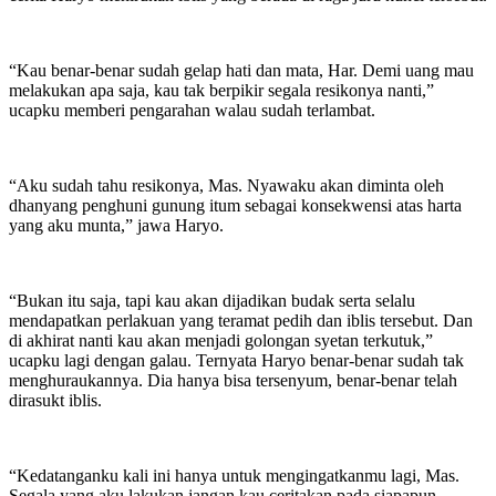
“Kau benar-benar sudah gelap hati dan mata, Har. Demi uang mau
melakukan apa saja, kau tak berpikir segala resikonya nanti,”
ucapku memberi pengarahan walau sudah terlambat.
“Aku sudah tahu resikonya, Mas. Nyawaku akan diminta oleh
dhanyang penghuni gunung itum sebagai konsekwensi atas harta
yang aku munta,” jawa Haryo.
“Bukan itu saja, tapi kau akan dijadikan budak serta selalu
mendapatkan perlakuan yang teramat pedih dan iblis tersebut. Dan
di akhirat nanti kau akan menjadi golongan syetan terkutuk,”
ucapku lagi dengan galau. Ternyata Haryo benar-benar sudah tak
menghuraukannya. Dia hanya bisa tersenyum, benar-benar telah
dirasukt iblis.
“Kedatanganku kali ini hanya untuk mengingatkanmu lagi, Mas.
Segala yang aku lakukan jangan kau ceritakan pada siapapun,