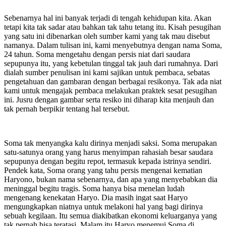
Sebenarnya hal ini banyak terjadi di tengah kehidupan kita. Akan
tetapi kita tak sadar atau bahkan tak tahu tetang itu. Kisah pesugihan
yang satu ini dibenarkan oleh sumber kami yang tak mau disebut
namanya. Dalam tulisan ini, kami menyebutnya dengan nama Soma,
24 tahun. Soma mengetahu dengan persis niat dari saudara
sepupunya itu, yang kebetulan tinggal tak jauh dari rumahnya. Dari
dialah sumber penulisan ini kami sajikan untuk pembaca, sebatas
pengetahuan dan gambaran dengan berbagai resikonya. Tak ada niat
kami untuk mengajak pembaca melakukan praktek sesat pesugihan
ini. Jusru dengan gambar serta resiko ini diharap kita menjauh dan
tak pernah berpikir tentang hal tersebut.
Soma tak menyangka kalu dirinya menjadi saksi. Soma merupakan
satu-satunya orang yang harus menyimpan rahasiah besar saudara
sepupunya dengan begitu repot, termasuk kepada istrinya sendiri.
Pendek kata, Soma orang yang tahu persis mengenai kematian
Haryono, bukan nama sebenarnya, dan apa yang menyebabkan dia
meninggal begitu tragis. Soma hanya bisa menelan ludah
mengenang kenekatan Haryo. Dia masih ingat saat Haryo
mengungkapkan niatnya untuk melakoni hal yang bagi dirinya
sebuah kegilaan. Itu semua diakibatkan ekonomi keluarganya yang
tak pernah bisa teratasi. Malam itu Haryo menemui Soma di