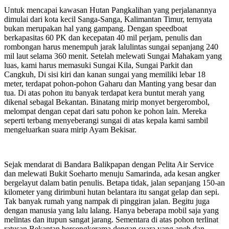
Untuk mencapai kawasan Hutan Pangkalihan yang perjalanannya
dimulai dari kota kecil Sanga-Sanga, Kalimantan Timur, ternyata
bukan merupakan hal yang gampang. Dengan speedboat
berkapasitas 60 PK dan kecepatan 40 mil perjam, penulis dan
rombongan harus menempuh jarak lalulintas sungai sepanjang 240
mil laut selama 360 menit. Setelah melewati Sungai Mahakam yang
luas, kami harus memasuki Sungai Kila, Sungai Parkit dan
Cangkuh, Di sisi kiri dan kanan sungai yang memiliki lebar 18
meter, terdapat pohon-pohon Gaharu dan Manting yang besar dan
tua. Di atas pohon itu banyak terdapat kera buntut merah yang
dikenal sebagal Bekantan. Binatang mirip monyet bergerombol,
melompat dengan cepat dari satu pohon ke pohon lain. Mereka
seperti terbang menyeberangi sungai di atas kepala kami sambil
mengeluarkan suara mirip Ayam Bekisar.
Sejak mendarat di Bandara Balikpapan dengan Pelita Air Service
dan melewati Bukit Soeharto menuju Samarinda, ada kesan angker
bergelayut dalam batin penulis. Betapa tidak, jalan sepanjang 150-an
kilometer yang dirimbuni hutan belantara itu sangat gelap dan sepi.
Tak banyak rumah yang nampak di pinggiran jalan. Begitu juga
dengan manusia yang lalu lalang. Hanya beberapa mobil saja yang
melintas dan itupun sangat jarang. Sementara di atas pohon terlinat
ratusan Bekantan bercengkerama dengan suara yang aneh dan