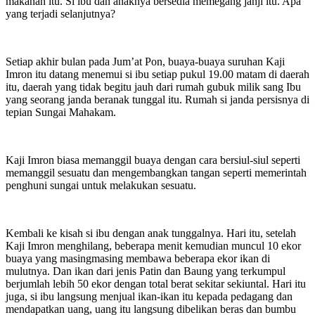
makanan itu. Si ibu dan anaknya bersedia memegang janji itu. Apa
yang terjadi selanjutnya?
Setiap akhir bulan pada Jum’at Pon, buaya-buaya suruhan Kaji
Imron itu datang menemui si ibu setiap pukul 19.00 matam di daerah
itu, daerah yang tidak begitu jauh dari rumah gubuk milik sang Ibu
yang seorang janda beranak tunggal itu. Rumah si janda persisnya di
tepian Sungai Mahakam.
Kaji Imron biasa memanggil buaya dengan cara bersiul-siul seperti
memanggil sesuatu dan mengembangkan tangan seperti memerintah
penghuni sungai untuk melakukan sesuatu.
Kembali ke kisah si ibu dengan anak tunggalnya. Hari itu, setelah
Kaji Imron menghilang, beberapa menit kemudian muncul 10 ekor
buaya yang masingmasing membawa beberapa ekor ikan di
mulutnya. Dan ikan dari jenis Patin dan Baung yang terkumpul
berjumlah lebih 50 ekor dengan total berat sekitar sekiuntal. Hari itu
juga, si ibu langsung menjual ikan-ikan itu kepada pedagang dan
mendapatkan uang, uang itu langsung dibelikan beras dan bumbu