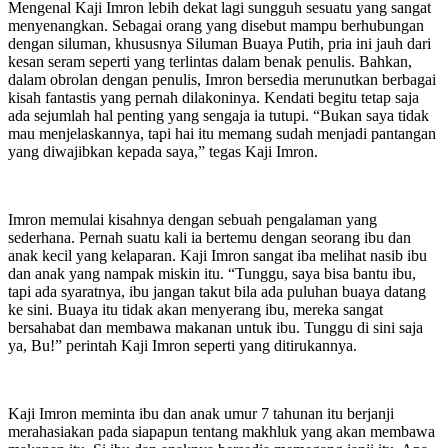
Mengenal Kaji Imron lebih dekat lagi sungguh sesuatu yang sangat
menyenangkan. Sebagai orang yang disebut mampu berhubungan
dengan siluman, khususnya Siluman Buaya Putih, pria ini jauh dari
kesan seram seperti yang terlintas dalam benak penulis. Bahkan,
dalam obrolan dengan penulis, Imron bersedia merunutkan berbagai
kisah fantastis yang pernah dilakoninya. Kendati begitu tetap saja
ada sejumlah hal penting yang sengaja ia tutupi. “Bukan saya tidak
mau menjelaskannya, tapi hai itu memang sudah menjadi pantangan
yang diwajibkan kepada saya,” tegas Kaji Imron.
Imron memulai kisahnya dengan sebuah pengalaman yang
sederhana. Pernah suatu kali ia bertemu dengan seorang ibu dan
anak kecil yang kelaparan. Kaji Imron sangat iba melihat nasib ibu
dan anak yang nampak miskin itu. “Tunggu, saya bisa bantu ibu,
tapi ada syaratnya, ibu jangan takut bila ada puluhan buaya datang
ke sini. Buaya itu tidak akan menyerang ibu, mereka sangat
bersahabat dan membawa makanan untuk ibu. Tunggu di sini saja
ya, Bu!” perintah Kaji Imron seperti yang ditirukannya.
Kaji Imron meminta ibu dan anak umur 7 tahunan itu berjanji
merahasiakan pada siapapun tentang makhluk yang akan membawa