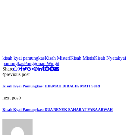
kisah kyai pamungkas
Kisah Misteri
Kisah Mistis
Kisah Nyata
kyai
pamungkas
Panggonan Wingit
Share
0
previous post
Kisah Kyai Pamungkas: HIKMAH DIBALIK MATI SURI
next post
Kisah Kyai Pamungkas: DUA NENEK SAHABAT PARA ARWAH