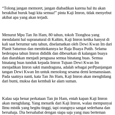
“Tolong jangan memoret, jangan diabadikan karena hal itu akan
berakibat buruk bagi kita semua!” pinta Kaji Imron, tidak menyebut
akibat apa yang akan terjadi.
Menurut Mpu Tan Jin Ham, 80 tahun, tokoh Tionghoa yang
mendalami hal supranatural di Kaltim, Kaji Imron ketika hanyut di
kali saat berumur satu tahun, diselamatkan oleh Dewi Kwan Im dari
Planit Saturnus dan menitiokannya ke Raja Buaya Putih. Selama
bederapsa tahun Imron dididik dan dibesarkan di kalangan buaya
dan diarahkan menjadi penguasa semua binatang buas. Semua
binatang buas tunduk kepada Imron Tujuan Dewi Kwan Im
menjadikan Imron sakti mandraguna, adalah sebagai perPpanjangan
tangan Dewi Kwan Im untuk menolong sesama demi kemanusiaan.
Pada saatnya nanti, kata Tan Jin Ham, Kaji Imron akan menghilang
dari bumi, muksa dan kembali ke alam suman.
Kalau saja benar perkataan Tan jin Ham, entah kapan Kaji Imron
akan menghilang. Yang menarik dari Kaji Imron, walau mempunyai
Ilmu mistik yang begitu tinggi, tapi orangnya sangat sederhana dan
bersahaja. Dia bersahabat dengan siapa saja yang mau berteman