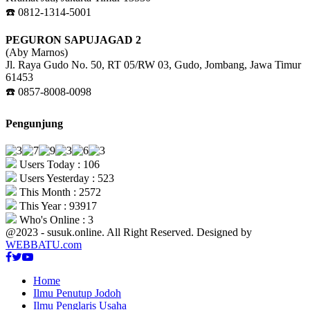
☎️ 0812-1314-5001
PEGURON SAPUJAGAD 2
(Aby Marnos)
Jl. Raya Gudo No. 50, RT 05/RW 03, Gudo, Jombang, Jawa Timur
61453
☎️ 0857-8008-0098
Pengunjung
Users Today : 106
Users Yesterday : 523
This Month : 2572
This Year : 93917
Who's Online : 3
@2023 - susuk.online. All Right Reserved. Designed by
WEBBATU.com
Facebook
Twitter
Youtube
Home
Ilmu Penutup Jodoh
Ilmu Penglaris Usaha