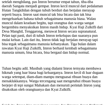
setelah menghilang, pas Imron berumur empat tahun, tiba-tiba
daerah Sangata menjadi gempar. Imron kecil muncul dari pedalaman
Hutan Tangkihilan dengan tubuh berduri dan berjalan merayap
seperti buaya. Imron saat muncul tak bisa bicara dan tak bisa
mengeluarkan bahasa tubuh sebagaimana manusia biasa. Walau
muncul dalam keadaan begitu, tapi orangtua dan warga sangat
bergembira menyaksikan Imron masih hidup. Kyai Haji Zulkifli dari
Desa Manghil, Tenggarong, merawat Imron secara supranatural.
Pelan tapi pasti, duri di tubuh Imron terkelupas dan suaranya pun
mulai keluar. Lain dari itu, Imron tidak lagi berjalan merayap tapi
bisa tegak sebagaimana manusia kebanyakan. Tiga bulan dalam
rawatan Kyai Haji Zuikifli, Imron berhasil kembali sebagaimana
manusia umum, bisa bicara, bisa bergaul dan hidup normal.
Tuhan begitu adil. Musibah yang dialami Imron ternyata membawa
hikmah yang luar biasa bagi keluarganya. Imron kecil di luar dugaan
warga setempat, diam-diam mampu menguasai ribuan buaya dan
menaklukkannya. Warga tercengang saat mengetahui ribuan buaya
berjejer di tepi sungai Mahakam dan menuruti perintah Imron yang
disaksikan oleh orangtuanya dan Kyai Zulkifli.