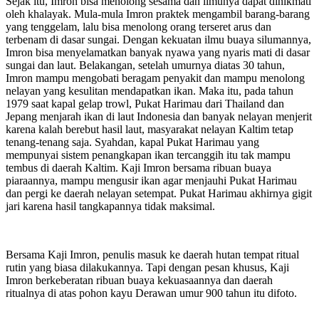
Sejak itu, Imron bisa menolong sesama dan ilmunya dapat dinikmati
oleh khalayak. Mula-mula Imron praktek mengambil barang-barang
yang tenggelam, lalu bisa menolong orang terseret arus dan
terbenam di dasar sungai. Dengan kekuatan ilmu buaya silumannya,
Imron bisa menyelamatkan banyak nyawa yang nyaris mati di dasar
sungai dan laut. Belakangan, setelah umurnya diatas 30 tahun,
Imron mampu mengobati beragam penyakit dan mampu menolong
nelayan yang kesulitan mendapatkan ikan. Maka itu, pada tahun
1979 saat kapal gelap trowl, Pukat Harimau dari Thailand dan
Jepang menjarah ikan di laut Indonesia dan banyak nelayan menjerit
karena kalah berebut hasil laut, masyarakat nelayan Kaltim tetap
tenang-tenang saja. Syahdan, kapal Pukat Harimau yang
mempunyai sistem penangkapan ikan tercanggih itu tak mampu
tembus di daerah Kaltim. Kaji Imron bersama ribuan buaya
piaraannya, mampu mengusir ikan agar menjauhi Pukat Harimau
dan pergi ke daerah nelayan setempat. Pukat Harimau akhirnya gigit
jari karena hasil tangkapannya tidak maksimal.
Bersama Kaji Imron, penulis masuk ke daerah hutan tempat ritual
rutin yang biasa dilakukannya. Tapi dengan pesan khusus, Kaji
Imron berkeberatan ribuan buaya kekuasaannya dan daerah
ritualnya di atas pohon kayu Derawan umur 900 tahun itu difoto.