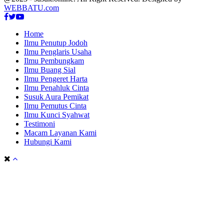
WEBBATU.com
Facebook
Twitter
Youtube
Home
Ilmu Penutup Jodoh
Ilmu Penglaris Usaha
Ilmu Pembungkam
Ilmu Buang Sial
Ilmu Pengeret Harta
Ilmu Penahluk Cinta
Susuk Aura Pemikat
Ilmu Pemutus Cinta
Ilmu Kunci Syahwat
Testimoni
Macam Layanan Kami
Hubungi Kami