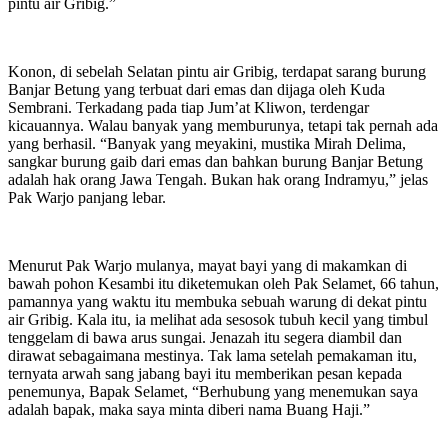
pintu air Gribig.”
Konon, di sebelah Selatan pintu air Gribig, terdapat sarang burung
Banjar Betung yang terbuat dari emas dan dijaga oleh Kuda
Sembrani. Terkadang pada tiap Jum’at Kliwon, terdengar
kicauannya. Walau banyak yang memburunya, tetapi tak pernah ada
yang berhasil. “Banyak yang meyakini, mustika Mirah Delima,
sangkar burung gaib dari emas dan bahkan burung Banjar Betung
adalah hak orang Jawa Tengah. Bukan hak orang Indramyu,” jelas
Pak Warjo panjang lebar.
Menurut Pak Warjo mulanya, mayat bayi yang di makamkan di
bawah pohon Kesambi itu diketemukan oleh Pak Selamet, 66 tahun,
pamannya yang waktu itu membuka sebuah warung di dekat pintu
air Gribig. Kala itu, ia melihat ada sesosok tubuh kecil yang timbul
tenggelam di bawa arus sungai. Jenazah itu segera diambil dan
dirawat sebagaimana mestinya. Tak lama setelah pemakaman itu,
ternyata arwah sang jabang bayi itu memberikan pesan kepada
penemunya, Bapak Selamet, “Berhubung yang menemukan saya
adalah bapak, maka saya minta diberi nama Buang Haji.”