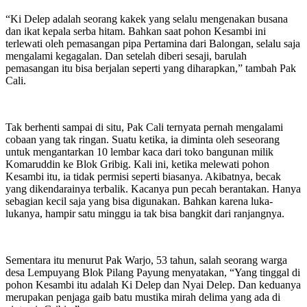
“Ki Delep adalah seorang kakek yang selalu mengenakan busana
dan ikat kepala serba hitam. Bahkan saat pohon Kesambi ini
terlewati oleh pemasangan pipa Pertamina dari Balongan, selalu saja
mengalami kegagalan. Dan setelah diberi sesaji, barulah
pemasangan itu bisa berjalan seperti yang diharapkan,” tambah Pak
Cali.
Tak berhenti sampai di situ, Pak Cali ternyata pernah mengalami
cobaan yang tak ringan. Suatu ketika, ia diminta oleh seseorang
untuk mengantarkan 10 lembar kaca dari toko bangunan milik
Komaruddin ke Blok Gribig. Kali ini, ketika melewati pohon
Kesambi itu, ia tidak permisi seperti biasanya. Akibatnya, becak
yang dikendarainya terbalik. Kacanya pun pecah berantakan. Hanya
sebagian kecil saja yang bisa digunakan. Bahkan karena luka-
lukanya, hampir satu minggu ia tak bisa bangkit dari ranjangnya.
Sementara itu menurut Pak Warjo, 53 tahun, salah seorang warga
desa Lempuyang Blok Pilang Payung menyatakan, “Yang tinggal di
pohon Kesambi itu adalah Ki Delep dan Nyai Delep. Dan keduanya
merupakan penjaga gaib batu mustika mirah delima yang ada di