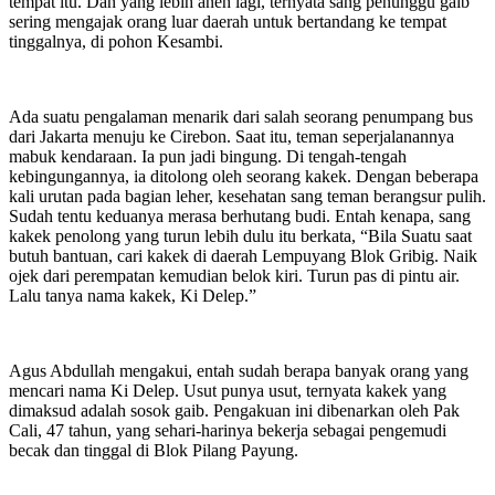
tempat itu. Dan yang lebih aneh lagi, ternyata sang penunggu gaib
sering mengajak orang luar daerah untuk bertandang ke tempat
tinggalnya, di pohon Kesambi.
Ada suatu pengalaman menarik dari salah seorang penumpang bus
dari Jakarta menuju ke Cirebon. Saat itu, teman seperjalanannya
mabuk kendaraan. Ia pun jadi bingung. Di tengah-tengah
kebingungannya, ia ditolong oleh seorang kakek. Dengan beberapa
kali urutan pada bagian leher, kesehatan sang teman berangsur pulih.
Sudah tentu keduanya merasa berhutang budi. Entah kenapa, sang
kakek penolong yang turun lebih dulu itu berkata, “Bila Suatu saat
butuh bantuan, cari kakek di daerah Lempuyang Blok Gribig. Naik
ojek dari perempatan kemudian belok kiri. Turun pas di pintu air.
Lalu tanya nama kakek, Ki Delep.”
Agus Abdullah mengakui, entah sudah berapa banyak orang yang
mencari nama Ki Delep. Usut punya usut, ternyata kakek yang
dimaksud adalah sosok gaib. Pengakuan ini dibenarkan oleh Pak
Cali, 47 tahun, yang sehari-harinya bekerja sebagai pengemudi
becak dan tinggal di Blok Pilang Payung.