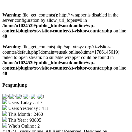
Warning
: file_get_contents(): http:// wrapper is disabled in the
server configuration by allow_url_fopen=0 in
/home/u1024539/public_html/susuk.online/wp-
content/plugins/xt-visitor-counter/xt-visitor-counter.php
on line
48
Warning
: file_get_contents(http://api.xtrsyz.org/xt-visitor-
counter/default.php?domain=susuk.online&time=1786145619):
failed to open stream: no suitable wrapper could be found in
/home/u1024539/public_html/susuk.online/wp-
content/plugins/xt-visitor-counter/xt-visitor-counter.php
on line
48
Pengunjung
Users Today : 517
Users Yesterday : 411
This Month : 2460
This Year : 93805
Who's Online : 2
@2023 - susuk.online. All Right Reserved. Designed by