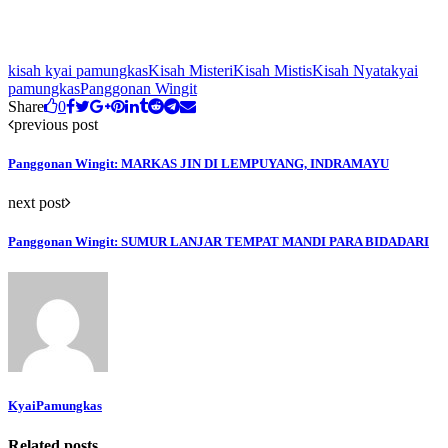
kisah kyai pamungkas
Kisah Misteri
Kisah Mistis
Kisah Nyata
kyai
pamungkas
Panggonan Wingit
Share
0
previous post
Panggonan Wingit: MARKAS JIN DI LEMPUYANG, INDRAMAYU
next post
Panggonan Wingit: SUMUR LANJAR TEMPAT MANDI PARA BIDADARI
KyaiPamungkas
Related posts