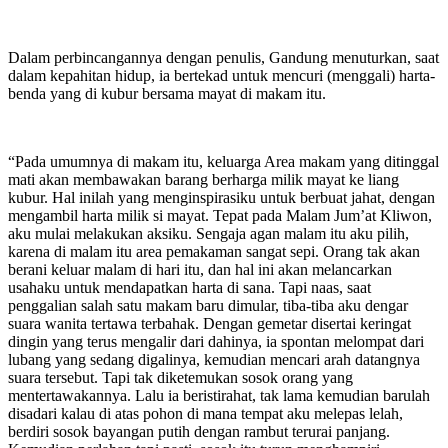
Dalam perbincangannya dengan penulis, Gandung menuturkan, saat
dalam kepahitan hidup, ia bertekad untuk mencuri (menggali) harta-
benda yang di kubur bersama mayat di makam itu.
“Pada umumnya di makam itu, keluarga Area makam yang ditinggal
mati akan membawakan barang berharga milik mayat ke liang
kubur. Hal inilah yang menginspirasiku untuk berbuat jahat, dengan
mengambil harta milik si mayat. Tepat pada Malam Jum’at Kliwon,
aku mulai melakukan aksiku. Sengaja agan malam itu aku pilih,
karena di malam itu area pemakaman sangat sepi. Orang tak akan
berani keluar malam di hari itu, dan hal ini akan melancarkan
usahaku untuk mendapatkan harta di sana. Tapi naas, saat
penggalian salah satu makam baru dimular, tiba-tiba aku dengar
suara wanita tertawa terbahak. Dengan gemetar disertai keringat
dingin yang terus mengalir dari dahinya, ia spontan melompat dari
lubang yang sedang digalinya, kemudian mencari arah datangnya
suara tersebut. Tapi tak diketemukan sosok orang yang
mentertawakannya. Lalu ia beristirahat, tak lama kemudian barulah
disadari kalau di atas pohon di mana tempat aku melepas lelah,
berdiri sosok bayangan putih dengan rambut terurai panjang.