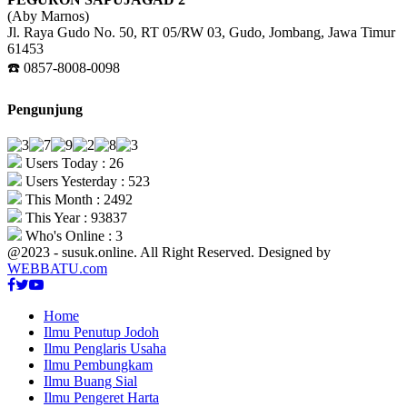
(Aby Marnos)
Jl. Raya Gudo No. 50, RT 05/RW 03, Gudo, Jombang, Jawa Timur
61453
☎️ 0857-8008-0098
Pengunjung
Users Today : 26
Users Yesterday : 523
This Month : 2492
This Year : 93837
Who's Online : 3
@2023 - susuk.online. All Right Reserved. Designed by
WEBBATU.com
Facebook
Twitter
Youtube
Home
Ilmu Penutup Jodoh
Ilmu Penglaris Usaha
Ilmu Pembungkam
Ilmu Buang Sial
Ilmu Pengeret Harta