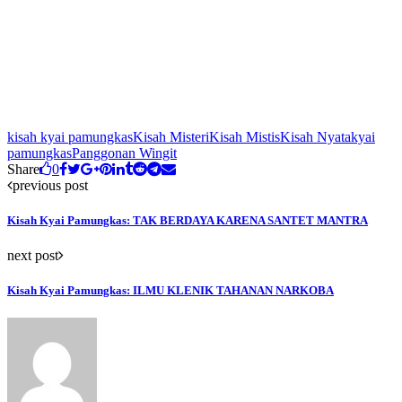
kisah kyai pamungkas
Kisah Misteri
Kisah Mistis
Kisah Nyata
kyai
pamungkas
Panggonan Wingit
Share
0
previous post
Kisah Kyai Pamungkas: TAK BERDAYA KARENA SANTET MANTRA
next post
Kisah Kyai Pamungkas: ILMU KLENIK TAHANAN NARKOBA