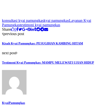
konsultasi kyai pamungkas
kyai pamungkas
Layanan Kyai
Pamungkas
testimoni kyai pamungkas
Share
0
previous post
Kisah Kyai Pamungkas: PESUGIHAN KAMBING HITAM
next post
Testimoni Kyai Pamungkas: MAMPU MELEWATI UJIAN HIDUP
KyaiPamungkas