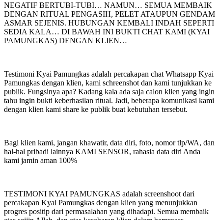
NEGATIF BERTUBI-TUBI… NAMUN… SEMUA MEMBAIK
DENGAN RITUAL PENGASIH, PELET ATAUPUN GENDAM
ASMAR SEJENIS. HUBUNGAN KEMBALI INDAH SEPERTI
SEDIA KALA… DI BAWAH INI BUKTI CHAT KAMI (KYAI
PAMUNGKAS) DENGAN KLIEN…
Testimoni Kyai Pamungkas adalah percakapan chat Whatsapp Kyai
Pamungkas dengan klien, kami schreenshot dan kami tunjukkan ke
publik. Fungsinya apa? Kadang kala ada saja calon klien yang ingin
tahu ingin bukti keberhasilan ritual. Jadi, beberapa komunikasi kami
dengan klien kami share ke publik buat kebutuhan tersebut.
Bagi klien kami, jangan khawatir, data diri, foto, nomor tlp/WA, dan
hal-hal pribadi lainnya KAMI SENSOR, rahasia data diri Anda
kami jamin aman 100%
TESTIMONI KYAI PAMUNGKAS adalah screenshoot dari
percakapan Kyai Pamungkas dengan klien yang menunjukkan
progres positip dari permasalahan yang dihadapi. Semua membaik