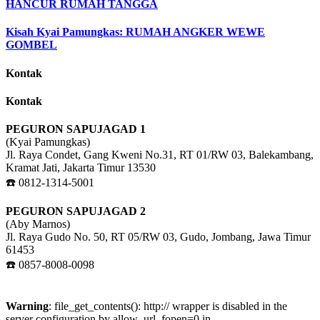
HANCUR RUMAH TANGGA
Kisah Kyai Pamungkas: RUMAH ANGKER WEWE
GOMBEL
Kontak
Kontak
PEGURON SAPUJAGAD 1
(Kyai Pamungkas)
Jl. Raya Condet, Gang Kweni No.31, RT 01/RW 03, Balekambang,
Kramat Jati, Jakarta Timur 13530
☎️ 0812-1314-5001
PEGURON SAPUJAGAD 2
(Aby Marnos)
Jl. Raya Gudo No. 50, RT 05/RW 03, Gudo, Jombang, Jawa Timur
61453
☎️ 0857-8008-0098
Warning
: file_get_contents(): http:// wrapper is disabled in the
server configuration by allow_url_fopen=0 in