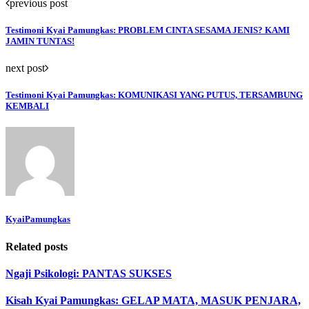
previous post
Testimoni Kyai Pamungkas: PROBLEM CINTA SESAMA JENIS? KAMI
JAMIN TUNTAS!
next post
Testimoni Kyai Pamungkas: KOMUNIKASI YANG PUTUS, TERSAMBUNG
KEMBALI
KyaiPamungkas
Related posts
Ngaji Psikologi: PANTAS SUKSES
Kisah Kyai Pamungkas: GELAP MATA, MASUK PENJARA,