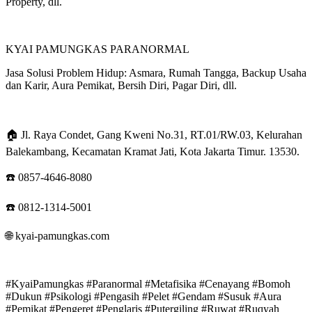
Property, dll.
KYAI PAMUNGKAS PARANORMAL
Jasa Solusi Problem Hidup: Asmara, Rumah Tangga, Backup Usaha
dan Karir, Aura Pemikat, Bersih Diri, Pagar Diri, dll.
🏠 Jl. Raya Condet, Gang Kweni No.31, RT.01/RW.03, Kelurahan
Balekambang, Kecamatan Kramat Jati, Kota Jakarta Timur. 13530.
☎️ 0857-4646-8080
☎️ 0812-1314-5001
🌐 kyai-pamungkas.com
#KyaiPamungkas #Paranormal #Metafisika #Cenayang #Bomoh
#Dukun #Psikologi #Pengasih #Pelet #Gendam #Susuk #Aura
#Pemikat #Pengeret #Penglaris #Putergiling #Ruwat #Ruqyah