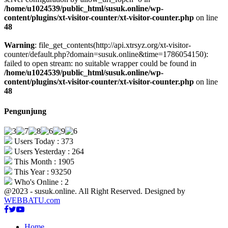
/home/u1024539/public_html/susuk.online/wp-
content/plugins/xt-visitor-counter/xt-visitor-counter.php
on line
48
Warning
: file_get_contents(http://api.xtrsyz.org/xt-visitor-
counter/default.php?domain=susuk.online&time=1786054150):
failed to open stream: no suitable wrapper could be found in
/home/u1024539/public_html/susuk.online/wp-
content/plugins/xt-visitor-counter/xt-visitor-counter.php
on line
48
Pengunjung
Users Today : 373
Users Yesterday : 264
This Month : 1905
This Year : 93250
Who's Online : 2
@2023 - susuk.online. All Right Reserved. Designed by
WEBBATU.com
Facebook
Twitter
Youtube
Home