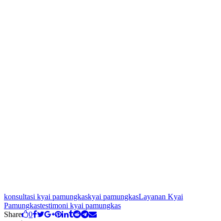
konsultasi kyai pamungkas
kyai pamungkas
Layanan Kyai
Pamungkas
testimoni kyai pamungkas
Share
0