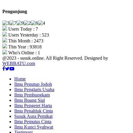
Pengunjung
Users Today : 7
Users Yesterday : 523
This Month : 2473
This Year : 93818
Who's Online : 1
@2023 - susuk.online. All Right Reserved. Designed by
WEBBATU.com
Facebook
Twitter
Youtube
Home
Ilmu Penutup Jodoh
Ilmu Penglaris Usaha
Ilmu Pembungkam
Ilmu Buang Sial
Ilmu Pengeret Harta
Ilmu Penahluk Cinta
Susuk Aura Pemikat
Ilmu Pemutus Cinta
Ilmu Kunci Syahwat
Testimoni