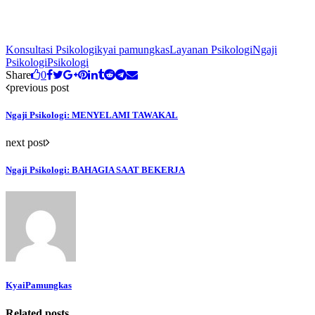
Konsultasi Psikologi
kyai pamungkas
Layanan Psikologi
Ngaji
Psikologi
Psikologi
Share
0
previous post
Ngaji Psikologi: MENYELAMI TAWAKAL
next post
Ngaji Psikologi: BAHAGIA SAAT BEKERJA
KyaiPamungkas
Related posts