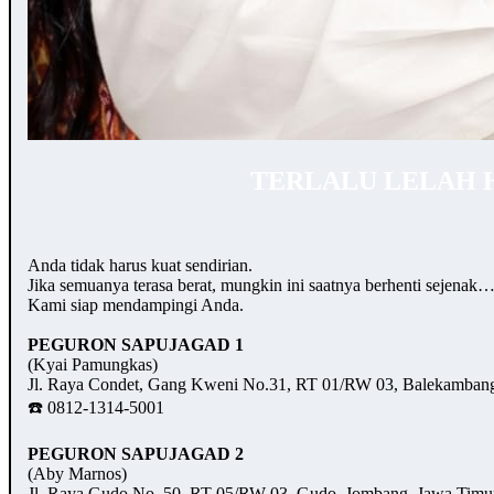
TERLALU LELAH 
Anda tidak harus kuat sendirian.
Jika semuanya terasa berat, mungkin ini saatnya berhenti sejenak
Kami siap mendampingi Anda.
PEGURON SAPUJAGAD 1
(Kyai Pamungkas)
Jl. Raya Condet, Gang Kweni No.31, RT 01/RW 03, Balekambang,
☎️ 0812-1314-5001
PEGURON SAPUJAGAD 2
(Aby Marnos)
Jl. Raya Gudo No. 50, RT 05/RW 03, Gudo, Jombang, Jawa Timu