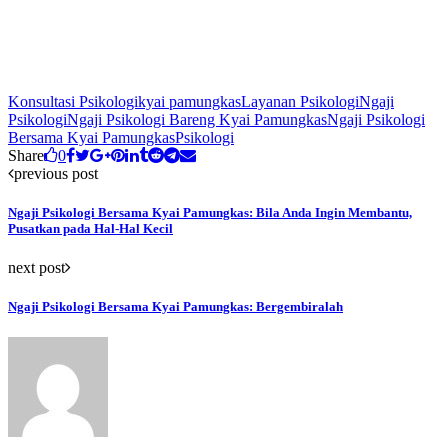
Konsultasi Psikologi
kyai pamungkas
Layanan Psikologi
Ngaji
Psikologi
Ngaji Psikologi Bareng Kyai Pamungkas
Ngaji Psikologi
Bersama Kyai Pamungkas
Psikologi
Share
0
previous post
Ngaji Psikologi Bersama Kyai Pamungkas: Bila Anda Ingin Membantu,
Pusatkan pada Hal-Hal Kecil
next post
Ngaji Psikologi Bersama Kyai Pamungkas: Bergembiralah