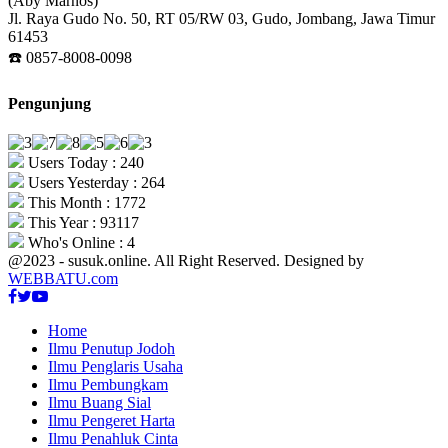
(Aby Marnos)
Jl. Raya Gudo No. 50, RT 05/RW 03, Gudo, Jombang, Jawa Timur
61453
☎️ 0857-8008-0098
Pengunjung
Users Today : 240
Users Yesterday : 264
This Month : 1772
This Year : 93117
Who's Online : 4
@2023 - susuk.online. All Right Reserved. Designed by
WEBBATU.com
Facebook
Twitter
Youtube
Home
Ilmu Penutup Jodoh
Ilmu Penglaris Usaha
Ilmu Pembungkam
Ilmu Buang Sial
Ilmu Pengeret Harta
Ilmu Penahluk Cinta