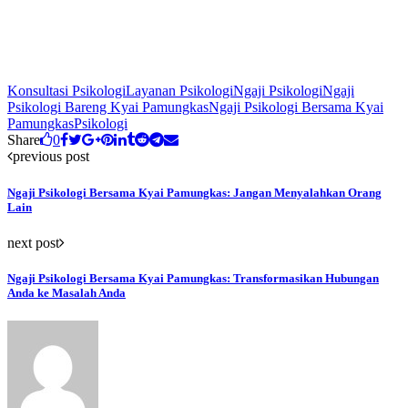
Konsultasi Psikologi
Layanan Psikologi
Ngaji Psikologi
Ngaji
Psikologi Bareng Kyai Pamungkas
Ngaji Psikologi Bersama Kyai
Pamungkas
Psikologi
Share
0
previous post
Ngaji Psikologi Bersama Kyai Pamungkas: Jangan Menyalahkan Orang
Lain
next post
Ngaji Psikologi Bersama Kyai Pamungkas: Transformasikan Hubungan
Anda ke Masalah Anda