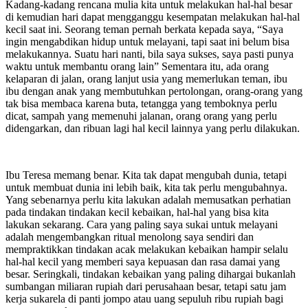
Kadang-kadang rencana mulia kita untuk melakukan hal-hal besar
di kemudian hari dapat mengganggu kesempatan melakukan hal-hal
kecil saat ini. Seorang teman pernah berkata kepada saya, “Saya
ingin mengabdikan hidup untuk melayani, tapi saat ini belum bisa
melakukannya. Suatu hari nanti, bila saya sukses, saya pasti punya
waktu untuk membantu orang lain” Sementara itu, ada orang
kelaparan di jalan, orang lanjut usia yang memerlukan teman, ibu
ibu dengan anak yang membutuhkan pertolongan, orang-orang yang
tak bisa membaca karena buta, tetangga yang temboknya perlu
dicat, sampah yang memenuhi jalanan, orang orang yang perlu
didengarkan, dan ribuan lagi hal kecil lainnya yang perlu dilakukan.
Ibu Teresa memang benar. Kita tak dapat mengubah dunia, tetapi
untuk membuat dunia ini lebih baik, kita tak perlu mengubahnya.
Yang sebenarnya perlu kita lakukan adalah memusatkan perhatian
pada tindakan tindakan kecil kebaikan, hal-hal yang bisa kita
lakukan sekarang. Cara yang paling saya sukai untuk melayani
adalah mengembangkan ritual menolong saya sendiri dan
mempraktikkan tindakan acak melakukan kebaikan hampir selalu
hal-hal kecil yang memberi saya kepuasan dan rasa damai yang
besar. Seringkali, tindakan kebaikan yang paling dihargai bukanlah
sumbangan miliaran rupiah dari perusahaan besar, tetapi satu jam
kerja sukarela di panti jompo atau uang sepuluh ribu rupiah bagi