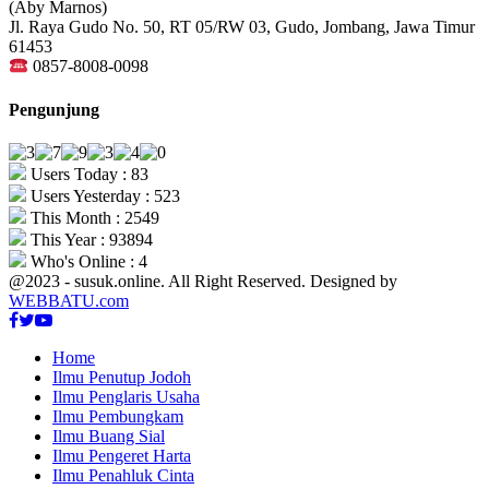
(Aby Marnos)
Jl. Raya Gudo No. 50, RT 05/RW 03, Gudo, Jombang, Jawa Timur
61453
0857-8008-0098
Pengunjung
Users Today : 83
Users Yesterday : 523
This Month : 2549
This Year : 93894
Who's Online : 4
@2023 - susuk.online. All Right Reserved. Designed by
WEBBATU.com
Facebook
Twitter
Youtube
Home
Ilmu Penutup Jodoh
Ilmu Penglaris Usaha
Ilmu Pembungkam
Ilmu Buang Sial
Ilmu Pengeret Harta
Ilmu Penahluk Cinta