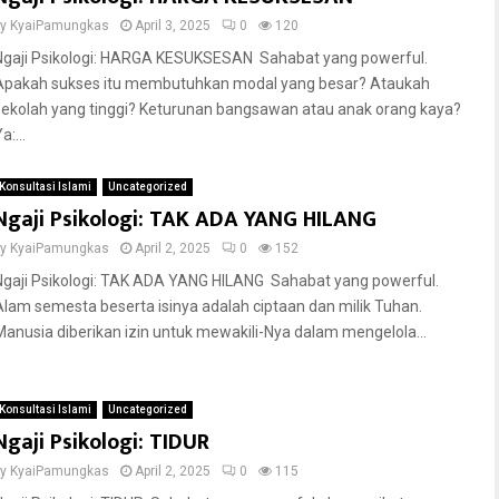
by
KyaiPamungkas
April 3, 2025
0
120
Ngaji Psikologi: HARGA KESUKSESAN Sahabat yang powerful.
Apakah sukses itu membutuhkan modal yang besar? Ataukah
sekolah yang tinggi? Keturunan bangsawan atau anak orang kaya?
a:...
Konsultasi Islami
Uncategorized
Ngaji Psikologi: TAK ADA YANG HILANG
by
KyaiPamungkas
April 2, 2025
0
152
Ngaji Psikologi: TAK ADA YANG HILANG Sahabat yang powerful.
Alam semesta beserta isinya adalah ciptaan dan milik Tuhan.
Manusia diberikan izin untuk mewakili-Nya dalam mengelola...
Konsultasi Islami
Uncategorized
Ngaji Psikologi: TIDUR
by
KyaiPamungkas
April 2, 2025
0
115