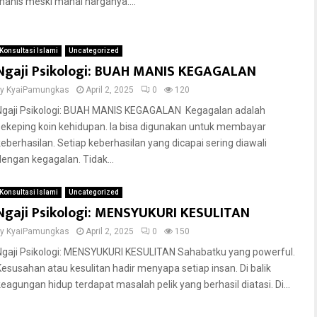
manis meski mahal harganya....
Konsultasi Islami
Uncategorized
Ngaji Psikologi: BUAH MANIS KEGAGALAN
by
KyaiPamungkas
April 2, 2025
0
120
Ngaji Psikologi: BUAH MANIS KEGAGALAN Kegagalan adalah
sekeping koin kehidupan. la bisa digunakan untuk membayar
keberhasilan. Setiap keberhasilan yang dicapai sering diawali
dengan kegagalan. Tidak...
Konsultasi Islami
Uncategorized
Ngaji Psikologi: MENSYUKURI KESULITAN
by
KyaiPamungkas
April 2, 2025
0
150
Ngaji Psikologi: MENSYUKURI KESULITAN Sahabatku yang powerful.
Kesusahan atau kesulitan hadir menyapa setiap insan. Di balik
keagungan hidup terdapat masalah pelik yang berhasil diatasi. Di...