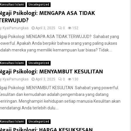
Konsultasi Islami
Uncategorized
Ngaji Psikologi: MENGAPA ASA TIDAK
TERWUJUD?
by
KyaiPamungkas
April 3, 2025
0
152
Ngaji Psikologi: MENGAPA ASA TIDAK TERWUJUD? Sahabat yang
powerful. Apakah Anda berpikir bahwa orang yang paling sukses
adalah mereka yang memiliki kemampuan luar biasa? Tidak....
Konsultasi Islami
Uncategorized
Ngaji Psikologi: MENYAMBUT KESULITAN
by
KyaiPamungkas
April 3, 2025
0
130
Ngaji Psikologi: MENYAMBUT KESULITAN Sahabat yang powerful.
Kesulitan dan kemudahan adalah pengembara yang datang
beriringan. Menghampiri kehidupan setiap manusia Kesulitan akan
mendatangi Anda terlebih dulu....
Konsultasi Islami
Uncategorized
Ngaji Psikologi: HARGA KESUKSESAN