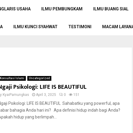
NGLARIS USAHA
ILMU PEMBUNGKAM
ILMU BUANG SIAL
TA
ILMU KUNCI SYAHWAT
TESTIMONI
MACAM LAYAN
Konsultasi Islami
Uncategorized
Ngaji Psikologi: LIFE IS BEAUTIFUL
by
KyaiPamungkas
April 3, 2025
0
151
Ngaji Psikologi: LIFE IS BEAUTIFUL Sahabatku yang powerful, apa
kabar bahagia Anda hari ini? Apa definisi hidup indah bagi Anda?
Apakah hidup yang berlimpah...