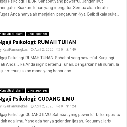
Ngaji Psikologi: TIDUR Sahabat yang powerful. Jangan ikut
mengatur. Biarkan Tuhan yang mengatur. Semua akan teratur.
Tugas Anda hanyalah menjalani pengaturan-Nya. Baik di kala suka...
Konsultasi Islami
Uncategorized
Ngaji Psikologi: RUMAH TUHAN
by
KyaiPamungkas
April 2, 2025
0
149
Ngaji Psikologi: RUMAH TUHAN Sahabat yang powerful. Kunjungi
hati Anda! Jika Anda ingin bertemu Tuhan. Dengarkan hati nurani. la
jujur menunjukkan mana yang benar dan...
Konsultasi Islami
Uncategorized
Ngaji Psikologi: GUDANG ILMU
by
KyaiPamungkas
April 2, 2025
0
124
Ngaji Psikologi: GUDANG ILMU Sahabat yang powerful. Di kampus itu
tidak ada ilmu. Yang ada hanya gelar dan ijazah. Keduanya laris