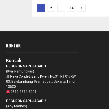
Posts
1
2
…
14
pagination
KONTAK
Kontak
PEGURON SAPUJAGAD 1
(Kyai Pamungkas)
Jl. Raya Condet, Gang Kweni No.31, RT 01/RW
03, Balekambang, Kramat Jati, Jakarta Timur
13530
0812-1314-5001
PEGURON SAPUJAGAD 2
(Aby Marnos)