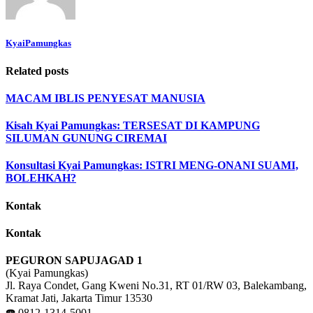
KyaiPamungkas
Related posts
MACAM IBLIS PENYESAT MANUSIA
Kisah Kyai Pamungkas: TERSESAT DI KAMPUNG
SILUMAN GUNUNG CIREMAI
Konsultasi Kyai Pamungkas: ISTRI MENG-ONANI SUAMI,
BOLEHKAH?
Kontak
Kontak
PEGURON SAPUJAGAD 1
(Kyai Pamungkas)
Jl. Raya Condet, Gang Kweni No.31, RT 01/RW 03, Balekambang,
Kramat Jati, Jakarta Timur 13530
☎️ 0812-1314-5001