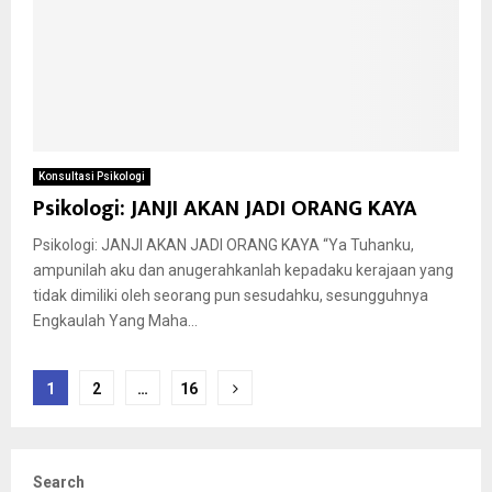
Konsultasi Psikologi
Psikologi: JANJI AKAN JADI ORANG KAYA
Psikologi: JANJI AKAN JADI ORANG KAYA “Ya Tuhanku,
ampunilah aku dan anugerahkanlah kepadaku kerajaan yang
tidak dimiliki oleh seorang pun sesudahku, sesungguhnya
Engkaulah Yang Maha...
Posts
1
2
…
16
pagination
Search