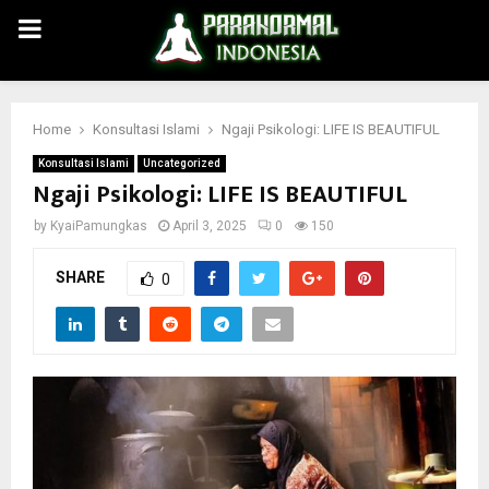
PRIMARY
MENU
Home
Konsultasi Islami
Ngaji Psikologi: LIFE IS BEAUTIFUL
Konsultasi Islami
Uncategorized
Ngaji Psikologi: LIFE IS BEAUTIFUL
by
KyaiPamungkas
April 3, 2025
0
150
SHARE
0