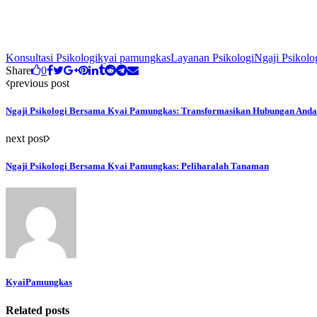
Konsultasi Psikologi
kyai pamungkas
Layanan Psikologi
Ngaji Psikolo
Share
0
previous post
Ngaji Psikologi Bersama Kyai Pamungkas: Transformasikan Hubungan Anda
next post
Ngaji Psikologi Bersama Kyai Pamungkas: Peliharalah Tanaman
KyaiPamungkas
Related posts