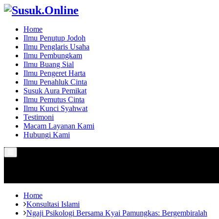
Home
Ilmu Penutup Jodoh
Ilmu Penglaris Usaha
Ilmu Pembungkam
Ilmu Buang Sial
Ilmu Pengeret Harta
Ilmu Penahluk Cinta
Susuk Aura Pemikat
Ilmu Pemutus Cinta
Ilmu Kunci Syahwat
Testimoni
Macam Layanan Kami
Hubungi Kami
Primary
Menu
Home
Konsultasi Islami
Ngaji Psikologi Bersama Kyai Pamungkas: Bergembiralah