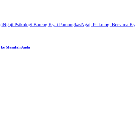
gi
Ngaji Psikologi Bareng Kyai Pamungkas
Ngaji Psikologi Bersama K
 ke Masalah Anda