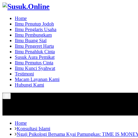
Home
Ilmu Penutup Jodoh
Ilmu Penglaris Usaha
Ilmu Pembungkam
Ilmu Buang Sial
Ilmu Pengeret Harta
Ilmu Penahluk Cinta
Susuk Aura Pemikat
Ilmu Pemutus Cinta
Ilmu Kunci Syahwat
Testimoni
Macam Layanan Kami
Hubungi Kami
Primary
Menu
Home
Konsultasi Islami
Ngaji Psikologi Bersama Kyai Pamungkas: TIME IS MONE