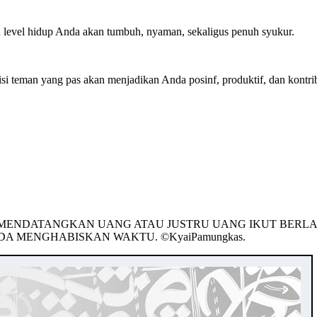
ah level hidup Anda akan tumbuh, nyaman, sekaligus penuh syukur.
 teman yang pas akan menjadikan Anda posinf, produktif, dan kontrib
U MENDATANGKAN UANG ATAU JUSTRU UANG IKUT BERL
MENGHABISKAN WAKTU. ©️KyaiPamungkas.