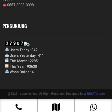
0857-8008-0098
PENGUNJUNG
Users Today : 342
Users Yesterday : 411
This Month : 2285
This Year : 93630
Who's Online : 4
@2023 - susuk.online. All Right Reserved. Designed by
WEBBATU.com