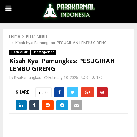
PRIMARY
MENU
Home
Kisah Mistis
Kisah Kyai Pamungkas: PESUGIHAN LEMBU GIRENG
Kisah Mistis
Uncategorized
Kisah Kyai Pamungkas: PESUGIHAN
LEMBU GIRENG
by
KyaiPamungkas
February 18, 2025
0
182
SHARE
0