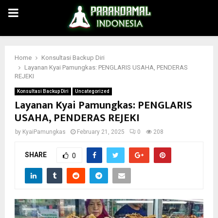
PRIMARY
MENU
Home
Konsultasi Backup Diri
Layanan Kyai Pamungkas: PENGLARIS USAHA, PENDERAS
REJEKI
Konsultasi Backup Diri
Uncategorized
Layanan Kyai Pamungkas: PENGLARIS
USAHA, PENDERAS REJEKI
by
KyaiPamungkas
February 21, 2025
0
208
SHARE
0