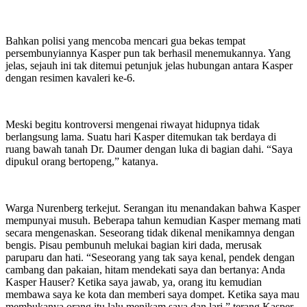
Bahkan polisi yang mencoba mencari gua bekas tempat
persembunyiannya Kasper pun tak berhasil menemukannya. Yang
jelas, sejauh ini tak ditemui petunjuk jelas hubungan antara Kasper
dengan resimen kavaleri ke-6.
Meski begitu kontroversi mengenai riwayat hidupnya tidak
berlangsung lama. Suatu hari Kasper ditemukan tak berdaya di
ruang bawah tanah Dr. Daumer dengan luka di bagian dahi. “Saya
dipukul orang bertopeng,” katanya.
Warga Nurenberg terkejut. Serangan itu menandakan bahwa Kasper
mempunyai musuh. Beberapa tahun kemudian Kasper memang mati
secara mengenaskan. Seseorang tidak dikenal menikamnya dengan
bengis. Pisau pembunuh melukai bagian kiri dada, merusak
paruparu dan hati. “Seseorang yang tak saya kenal, pendek dengan
cambang dan pakaian, hitam mendekati saya dan bertanya: Anda
Kasper Hauser? Ketika saya jawab, ya, orang itu kemudian
membawa saya ke kota dan memberi saya dompet. Ketika saya mau
membukanya orang itu lalu menikam saya dan lari,” terang Kasper