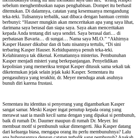
sebelum menghembuskan napas penghabisan. Dompet itu berhasil
ditemukan. Di dalamnya, catatan yang kesemuanya mengandung
teka-teki. Tulisannya terbalik, saat dibaca dengan bantuan cermin
berbunyi: “Hauser mungkin akan menceritakan apa yang saya lihat,
darimana saya berasal dan siapa saya. Saya akan menceritakan
kepada Anda tentang diri saya sendiri. Saya berasal dari… di
perbatasan Bavaria… di sungai… Nama saya MLO.” “Akhirnya
Kasper Hauser dikubur dan di batu nisannya tertulis, “Di sini
terbaring Kasper Hauser. Kehidupannya penuh teka-teki.
Kelahirannya tak dikenal. Kematiannya misterius. Pembunuhan
Kasper menjadi misteri yang berkepanjangan. Penyelidikan
kepolisian yang memeriksa tempat Kasper ditusuk sama sekali tak
diketemukan jejak selain jejak kaki Kasper. Sementara itu
pengasuhnya yang terakhir, dr. Meyer menduga anak asuhnya
bunuh diri karena frustasi.
Sementara itu identitas si penyerang yang digambarkan Kasper
sangat samar. Meski Kasper ingat penutup kepala orang yang
merawat saat ia masih kecil sama dengan yang dipakai si pembunuh,
baik di rumah Dr. Daumer maupun di rumah Dr. Meyer. Ini
membuat motif si pembunuh sukar dimengerti. Jika Kasper datang
dari keluarga biasa, mengapa orang itu perlu membunuhnya? Lalu
apa hubungannya dengan catatan terbalik sang pembunuh? Apakah