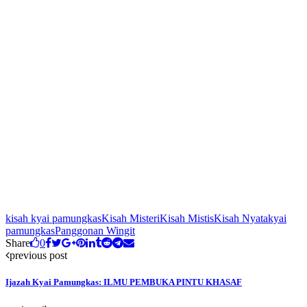
kisah kyai pamungkas
Kisah Misteri
Kisah Mistis
Kisah Nyata
kyai
pamungkas
Panggonan Wingit
Share
0
previous post
Ijazah Kyai Pamungkas: ILMU PEMBUKA PINTU KHASAF