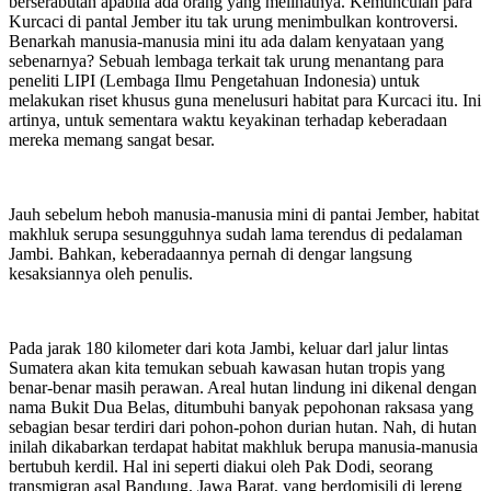
berserabutan apabila ada orang yang melihatnya. Kemunculan para
Kurcaci di pantal Jember itu tak urung menimbulkan kontroversi.
Benarkah manusia-manusia mini itu ada dalam kenyataan yang
sebenarnya? Sebuah lembaga terkait tak urung menantang para
peneliti LIPI (Lembaga Ilmu Pengetahuan Indonesia) untuk
melakukan riset khusus guna menelusuri habitat para Kurcaci itu. Ini
artinya, untuk sementara waktu keyakinan terhadap keberadaan
mereka memang sangat besar.
Jauh sebelum heboh manusia-manusia mini di pantai Jember, habitat
makhluk serupa sesungguhnya sudah lama terendus di pedalaman
Jambi. Bahkan, keberadaannya pernah di dengar langsung
kesaksiannya oleh penulis.
Pada jarak 180 kilometer dari kota Jambi, keluar darl jalur lintas
Sumatera akan kita temukan sebuah kawasan hutan tropis yang
benar-benar masih perawan. Areal hutan lindung ini dikenal dengan
nama Bukit Dua Belas, ditumbuhi banyak pepohonan raksasa yang
sebagian besar terdiri dari pohon-pohon durian hutan. Nah, di hutan
inilah dikabarkan terdapat habitat makhluk berupa manusia-manusia
bertubuh kerdil. Hal ini seperti diakui oleh Pak Dodi, seorang
transmigran asal Bandung, Jawa Barat, yang berdomisili di lereng