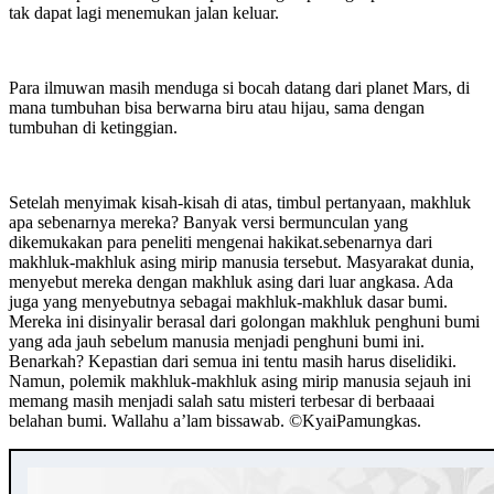
tak dapat lagi menemukan jalan keluar.
Para ilmuwan masih menduga si bocah datang dari planet Mars, di
mana tumbuhan bisa berwarna biru atau hijau, sama dengan
tumbuhan di ketinggian.
Setelah menyimak kisah-kisah di atas, timbul pertanyaan, makhluk
apa sebenarnya mereka? Banyak versi bermunculan yang
dikemukakan para peneliti mengenai hakikat.sebenarnya dari
makhluk-makhluk asing mirip manusia tersebut. Masyarakat dunia,
menyebut mereka dengan makhluk asing dari luar angkasa. Ada
juga yang menyebutnya sebagai makhluk-makhluk dasar bumi.
Mereka ini disinyalir berasal dari golongan makhluk penghuni bumi
yang ada jauh sebelum manusia menjadi penghuni bumi ini.
Benarkah? Kepastian dari semua ini tentu masih harus diselidiki.
Namun, polemik makhluk-makhluk asing mirip manusia sejauh ini
memang masih menjadi salah satu misteri terbesar di berbaaai
belahan bumi. Wallahu a’lam bissawab. ©️KyaiPamungkas.