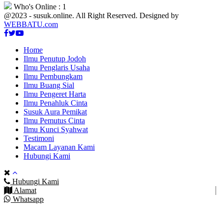
Who's Online : 1
@2023 - susuk.online. All Right Reserved. Designed by
WEBBATU.com
Facebook
Twitter
Youtube
Home
Ilmu Penutup Jodoh
Ilmu Penglaris Usaha
Ilmu Pembungkam
Ilmu Buang Sial
Ilmu Pengeret Harta
Ilmu Penahluk Cinta
Susuk Aura Pemikat
Ilmu Pemutus Cinta
Ilmu Kunci Syahwat
Testimoni
Macam Layanan Kami
Hubungi Kami
Hubungi Kami
Alamat
Whatsapp