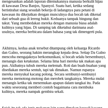
mengesankan adalah laporan ditemukannya manusia berkulit hijau
di kawasan Desa Banjos, Spanyol. Suatu hari, ketika sedang
beristirahat siang sesudah bekerja di ladangnya para petani di
kawasan itu dikejutkan dengan munculnya dua bocah tak dikenal
dari sebuah gua di lereng bukit. Keduanya tampak bingung dan
takut. Yang membedakan mereka dengan manusia biasa adalah
kulitnya yang hijau. Di samping tak diketahui darimana asal-
usulnya, mereka berbicara dalam bahasa yang tak dimengerti pula.
Akhirnya, kedua anak tersebut ditampung oleh keluarga Ricardo
dan Galno, seorang hakim merangkap kepala desa. Setiap Da Galno
mencoba mengajaknya berkomunikasi, si bocah selalu bersembunyi,
menangis dan ketakutan. Selama lima hari mereka tak makan apa
pun. Akibatnya tubuh mereka melemah. Roti dan buah-buahan yang
disediakan mereka sentuh, tapi tak dimakan. Namun rupanya
mereka menyukal kacang polong. Secara sembunyi-sembunyi
mereka memotong-motong dan merobek tangkainya. Mereka mulai
menangis ketika tak menemukan apapun dalam tangkai itu. Pada
waktu seseorang memberi contoh bagaimana cara membuka
kulitnya, mereka nampak gembira sekali.
Sejak itu tak ada jenis makanan lain yang dimakan kecuali kacang