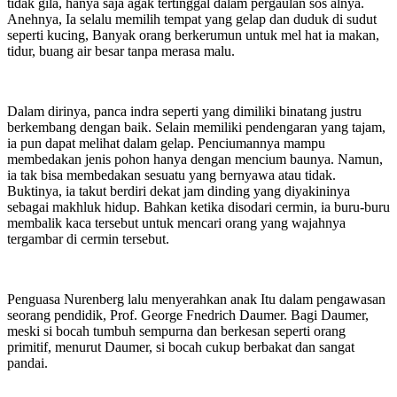
tidak gila, hanya saja agak tertinggal dalam pergaulan sos alnya.
Anehnya, Ia selalu memilih tempat yang gelap dan duduk di sudut
seperti kucing, Banyak orang berkerumun untuk mel hat ia makan,
tidur, buang air besar tanpa merasa malu.
Dalam dirinya, panca indra seperti yang dimiliki binatang justru
berkembang dengan baik. Selain memiliki pendengaran yang tajam,
ia pun dapat melihat dalam gelap. Penciumannya mampu
membedakan jenis pohon hanya dengan mencium baunya. Namun,
ia tak bisa membedakan sesuatu yang bernyawa atau tidak.
Buktinya, ia takut berdiri dekat jam dinding yang diyakininya
sebagai makhluk hidup. Bahkan ketika disodari cermin, ia buru-buru
membalik kaca tersebut untuk mencari orang yang wajahnya
tergambar di cermin tersebut.
Penguasa Nurenberg lalu menyerahkan anak Itu dalam pengawasan
seorang pendidik, Prof. George Fnedrich Daumer. Bagi Daumer,
meski si bocah tumbuh sempurna dan berkesan seperti orang
primitif, menurut Daumer, si bocah cukup berbakat dan sangat
pandai.