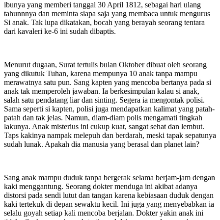
ibunya yang memberi tanggal 30 April 1812, sebagai hari ulang
tahunnnya dan meminta siapa saja yang membaca untuk mengurus
Si anak. Tak lupa dikatakan, bocah yang berayah seorang tentara
dari kavaleri ke-6 ini sudah dibaptis.
Menurut dugaan, Surat tertulis bulan Oktober dibuat oleh seorang
yang dikutuk Tuhan, karena mempunya 10 anak tanpa mampu
merawatnya satu pun. Sang kapten yang mencoba bertanya pada si
anak tak memperoleh jawaban. Ia berkesimpulan kalau si anak,
salah satu pendatang liar dan sinting. Segera ia mengontak polisi.
Sama seperti si kapten, polisi juga mendapatkan kalimat yang patah-
patah dan tak jelas. Namun, diam-diam polis mengamati tingkah
lakunya. Anak misterius ini cukup kuat, sangat sehat dan lembut.
Taps kakinya nampak melepuh dan berdarah, meski tapak sepatunya
sudah lunak. Apakah dia manusia yang berasal dan planet lain?
Sang anak mampu duduk tanpa bergerak selama berjam-jam dengan
kaki menggantung. Seorang dokter menduga ini akibat adanya
distorsi pada sendi lutut dan tangan karena kebiasaan duduk dengan
kaki tertekuk di depan sewaktu kecil. Ini juga yang menyebabkan ia
selalu goyah setiap kali mencoba berjalan. Dokter yakin anak ini