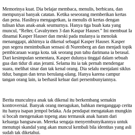
Memorinya kuat. Dia belajar membaca, menulis, berbicara, dan
mempunyai banyak catatan. Ketika seseorang memberikan kertas
dan pena. Hasilnya mengagetkan, ia menulis di kertas dengan
tulisan khas anak-anak seumurnya. Hanya tiga buah kata yang
muncul, “Relter, Cavalrymen 3 dan Kaspar Hauser.” Ini membuat Ia
dinamai Kasper Hauser dan meski pada mulanya ia menolak
menanggapi, akhirnya ia dikenal sebagal Kasper Hauser. Kasper
pun segera menimbulkan sensasi di Nurenberg an dan menjadi topik
pembicaraan warga kota. tak seorang pun tahu darimana ia berasal.
Dari kesimpulan sementara, Kasper dulunya tinggal dalam sebuah
gua dan tidur di atas jerami. Selama itu ia tak pernah mendengar
suara, melihat sinar dan tak kenal orang. Dia selalu menjalani siklus
tidur, bangun dan terus berulang-ulang. Hanya karena campur
tangan orang lain, ia berhasil keluar dari persembunyiannya.
Berita munculnya anak tak dikenal itu berkembang semakin
kontroversial. Banyak orang meragukan, bahkan menganggap cerita
itu hanya isapan jempol belaka. Ada pendapat mengatakan mungkin
si bocah mengenakan topeng atau termasuk anak haram dari
keluarga bangsawan. Mereka sengaja menyembunyikannya untuk
menutupi skandal yang akan muncul kembali bila identitas yang asli
sudah tak diketahui.