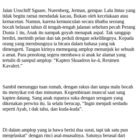
Jalan Unschiff Sguare, Nurenberg, Jerman, gempar. Lalu lintas yang
tidak begitu ramai mendadak kacau, Bukan oleh kecelakaan atau
kemacetan. Namun, karena kemunculan secara tibatba seorang
bocah belasan tahun di tengah-tengah jalanan sebelum pecah Perang
Dunia 1 itu, Anak itu nampak goyah menapak aspal. Tak sanggup
berdiri, merintih pelan dan tak peduli dengan sekelilingnya. Kepada
orang yang merubungnya ia bicara dalam bahasa yang tak
dimengerti. Tangan kirinya memegang amplop menunjuk ke sebuah
a amat. Para penolong segera membawa si anak ke alamat yang
tertulis di sampul amplop: “Kapten Skuadron ke-4, Resimen
Kavaleri.”
Sambil menunggu tuan rumah, dengan rakus dan tanpa malu bocah
itu menyikat roti dan minuman. Kegembiraan muncul saat sang
kapten datang. Sang anak rupanya suka dengan seragam yang
dikenakan perwira itu. Ia selalu berucap, “Ingin menjadi serdadu
seperti Ayah, t dak tahu, dan kuda-kuda”.
Di dalam amplop yang ia bawa berisi dua surat, tapi tak satu pun
menjelaskat” dengan rinci asal-muasalnya. Satunya berasal dari