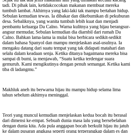
tadi. Di pihak lain, ketidakcocokan makanan membuat mereka
tumbuh lambat. Akhirnya yang laki-laki tak mampu bertahan hidup.
Sebulan kemudian tewas. Ia dibakar dan dikebumikan di pekuburan
desa. Sebaliknya, yang wanita tumbuh lebih kuat dan menjadi
pembantu keluarga Da Calno. Warna kulitnya yang hijau berangsur-
angsur memudar, Sebulan kemudian dia diarnbil dari rumah Da
Calno. Bahkan lama-lama ia mulai bisa berbicara sedikit-sedikit
dalam bahasa Spanyol dan mampu menjelaskan asal-usulnya. Ia
mengaku datang dari suatu tempat yang tak didapati matahari dan
selalu dalam keadaan senja. Ketika ditanya bagaimana mereka bisa
sampai di bumi, ia menjawab, “Suatu ketika terdengar suara
gemuruh. Kami mengikutinya dengan penuh semangat. Ketika kami
tiba di ladangmu.”
Makhluk aneh itu berwarna hijau itu mampu hidup selama lima
tahun sebelum akhirnya meninggal.
Teori yang muncul kemudian menjelaskan kedua bocah itu berasal
dari dimensi ke-empat. Sebuah dunia masa lalu yang bersebelahan
dengan dunia kita. Ada pula anggapan bocah berkulit hijau itu jatuh
ke dalam pusaran angkasa seperti orang terperangkap dalam es dan