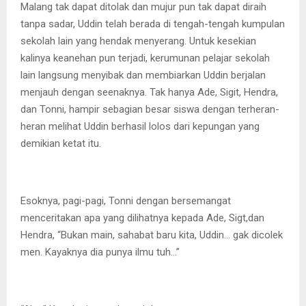
Malang tak dapat ditolak dan mujur pun tak dapat diraih
tanpa sadar, Uddin telah berada di tengah-tengah kumpulan
sekolah lain yang hendak menyerang. Untuk kesekian
kalinya keanehan pun terjadi, kerumunan pelajar sekolah
lain langsung menyibak dan membiarkan Uddin berjalan
menjauh dengan seenaknya. Tak hanya Ade, Sigit, Hendra,
dan Tonni, hampir sebagian besar siswa dengan terheran-
heran melihat Uddin berhasil lolos dari kepungan yang
demikian ketat itu.
Esoknya, pagi-pagi, Tonni dengan bersemangat
menceritakan apa yang dilihatnya kepada Ade, Sigt,dan
Hendra, “Bukan main, sahabat baru kita, Uddin… gak dicolek
men. Kayaknya dia punya ilmu tuh…”