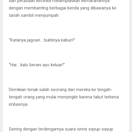
dan perasaan kecewa melampiaskan kemarahannya
dengan membanting berbagai benda yang dibawanya ke
tanah sambil menyumpah.
“Katanya jagoan… buktinya kaburi!”
“Hai… kalo berani ayo keluar!”
Demikian teriak salah seorang dari mereka ke tengah-
tengah orang yang mulai menyingkir karena takut terkena
imbasnya.
Seiring dengan terdengarnya suara sirine sayup-sayup