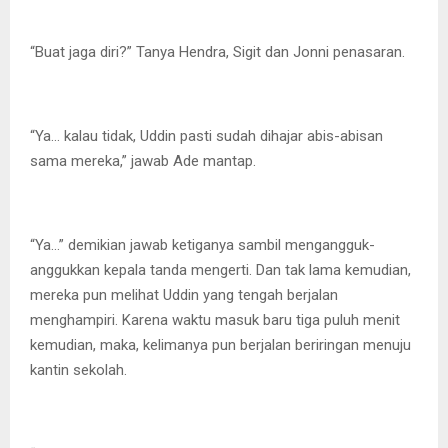
“Buat jaga diri?” Tanya Hendra, Sigit dan Jonni penasaran.
“Ya… kalau tidak, Uddin pasti sudah dihajar abis-abisan
sama mereka,” jawab Ade mantap.
“Ya…” demikian jawab ketiganya sambil mengangguk-
anggukkan kepala tanda mengerti. Dan tak lama kemudian,
mereka pun melihat Uddin yang tengah berjalan
menghampiri. Karena waktu masuk baru tiga puluh menit
kemudian, maka, kelimanya pun berjalan beriringan menuju
kantin sekolah.