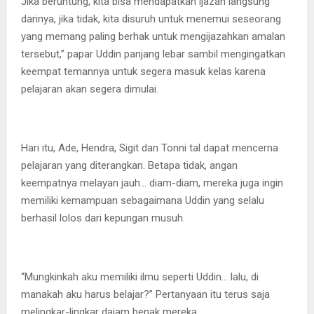
Jika beruntung, kita bisa mendapatkan ijazah langsung
darinya, jika tidak, kita disuruh untuk menemui seseorang
yang memang paling berhak untuk mengijazahkan amalan
tersebut,” papar Uddin panjang lebar sambil mengingatkan
keempat temannya untuk segera masuk kelas karena
pelajaran akan segera dimulai.
Hari itu, Ade, Hendra, Sigit dan Tonni tal dapat mencerna
pelajaran yang diterangkan. Betapa tidak, angan
keempatnya melayan jauh… diam-diam, mereka juga ingin
memiliki kemampuan sebagaimana Uddin yang selalu
berhasil lolos dari kepungan musuh.
“Mungkinkah aku memiliki ilmu seperti Uddin… lalu, di
manakah aku harus belajar?” Pertanyaan itu terus saja
melingkar-lingkar daiam benak mereka.