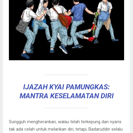
IJAZAH KYAI PAMUNGKAS:
MANTRA KESELAMATAN DIRI
Sungguh mengherankan, walau telah terkepung dan nyaris
tak ada celah untuk melarikan diri, tetapi, Badaruddin selalu