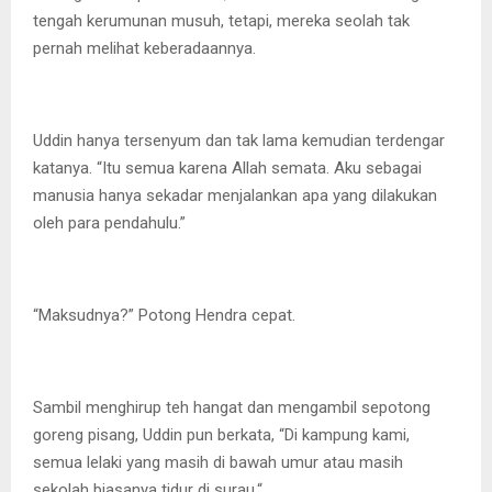
tengah kerumunan musuh, tetapi, mereka seolah tak
pernah melihat keberadaannya.
Uddin hanya tersenyum dan tak lama kemudian terdengar
katanya. “Itu semua karena Allah semata. Aku sebagai
manusia hanya sekadar menjalankan apa yang dilakukan
oleh para pendahulu.”
“Maksudnya?” Potong Hendra cepat.
Sambil menghirup teh hangat dan mengambil sepotong
goreng pisang, Uddin pun berkata, “Di kampung kami,
semua lelaki yang masih di bawah umur atau masih
sekolah biasanya tidur di surau.“