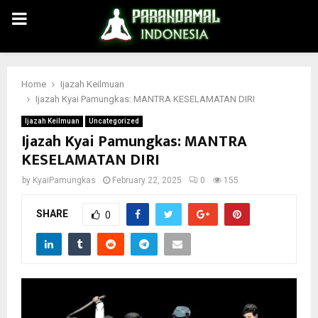
PRIMARY
MENU
Home
Ijazah Keilmuan
Ijazah Kyai Pamungkas: MANTRA KESELAMATAN DIRI
Ijazah Keilmuan
Uncategorized
Ijazah Kyai Pamungkas: MANTRA
KESELAMATAN DIRI
by
KyaiPamungkas
February 22, 2025
0
155
SHARE
0