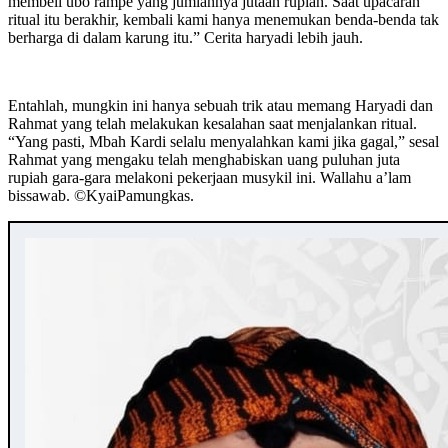
membeli ubo rampe yang jumlahnya jutaan rupiah. Saat upacaran
ritual itu berakhir, kembali kami hanya menemukan benda-benda tak
berharga di dalam karung itu.” Cerita haryadi lebih jauh.
Entahlah, mungkin ini hanya sebuah trik atau memang Haryadi dan
Rahmat yang telah melakukan kesalahan saat menjalankan ritual.
“Yang pasti, Mbah Kardi selalu menyalahkan kami jika gagal,” sesal
Rahmat yang mengaku telah menghabiskan uang puluhan juta
rupiah gara-gara melakoni pekerjaan musykil ini. Wallahu a’lam
bissawab. ©️KyaiPamungkas.