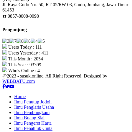
Jl. Raya Gudo No. 50, RT 05/RW 03, Gudo, Jombang, Jawa Timur
61453
☎️ 0857-8008-0098
Pengunjung
Users Today : 111
Users Yesterday : 411
This Month : 2054
This Year : 93399
Who's Online : 4
@2023 - susuk.online. All Right Reserved. Designed by
WEBBATU.com
Facebook
Twitter
Youtube
Home
Ilmu Penutup Jodoh
Ilmu Penglaris Usaha
Ilmu Pembungkam
Ilmu Buang Sial
Ilmu Pengeret Harta
Ilmu Penahluk Cinta