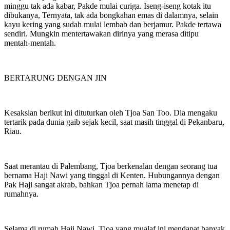
minggu tak ada kabar, Pakde mulai curiga. Iseng-iseng kotak itu
dibukanya, Ternyata, tak ada bongkahan emas di dalamnya, selain
kayu kering yang sudah mulai lembab dan berjamur. Pakde tertawa
sendiri. Mungkin mentertawakan dirinya yang merasa ditipu
mentah-mentah.
BERTARUNG DENGAN JIN
Kesaksian berikut ini dituturkan oleh Tjoa San Too. Dia mengaku
tertarik pada dunia gaib sejak kecil, saat masih tinggal di Pekanbaru,
Riau.
Saat merantau di Palembang, Tjoa berkenalan dengan seorang tua
bernama Haji Nawi yang tinggal di Kenten. Hubungannya dengan
Pak Haji sangat akrab, bahkan Tjoa pernah lama menetap di
rumahnya.
Selama di rumah Haji Nawi, Tjoa yang mualaf ini mendapat banyak