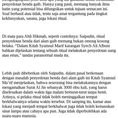
penyedotan benda gaib. Hanya yang pasti, memang banyak ilmu
batin yang potensial bisa difungsikan untuk tujuan semacam ini.
Soal berhasil atau tidak, tentu saja amat tergantung pada tingkat
kekhusyukan, sarana, juga lokasi ritual.
Di mata para Ahli Hikmah, seperti contohnya: Saipudin, ritual
penyedotan benda dari alam gaib memang bukan omong kosong
belaka. “Dalam Kitab Syamsul Marif karangan Syech Ali Albuni
bahkan dijelaskan tentang sebuah ritual melakukan penyedotan uang
atau emas,” tandas paranormal muda itu.
Lebih jauh dibeberkan oleh Saipudin, dalam pasal berkenaan
dengan masalah penyedotan benda dari alam gaib ini Kitab Syamsul
Ma’rif menjelaskan, bahwa seseorang bisa melakukannya dengan
mengamalkan Surat Al Jin sebanyak 3000 ribu kali, yang harus
diselesaikan dalam waktu tiga malam berturut-turut tanpa henti.
Artinya, si pelaku ritual tidak boleh meninggalkan tempat
berkhalwatnya selama waktu tersebut. Di samping itu, kamar atau
lokasi yang menjadi tempat berkhalwat juga tidak boleh kemasukan
sinar lampu atau cahaya apa pun. Juga tidak diperbolehkan ada
suara-suara manusia.