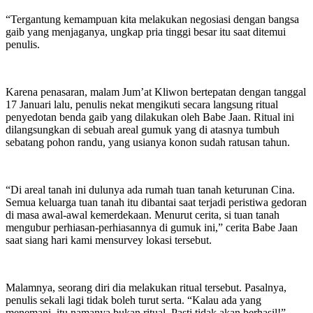
“Tergantung kemampuan kita melakukan negosiasi dengan bangsa
gaib yang menjaganya, ungkap pria tinggi besar itu saat ditemui
penulis.
Karena penasaran, malam Jum’at Kliwon bertepatan dengan tanggal
17 Januari lalu, penulis nekat mengikuti secara langsung ritual
penyedotan benda gaib yang dilakukan oleh Babe Jaan. Ritual ini
dilangsungkan di sebuah areal gumuk yang di atasnya tumbuh
sebatang pohon randu, yang usianya konon sudah ratusan tahun.
“Di areal tanah ini dulunya ada rumah tuan tanah keturunan Cina.
Semua keluarga tuan tanah itu dibantai saat terjadi peristiwa gedoran
di masa awal-awal kemerdekaan. Menurut cerita, si tuan tanah
mengubur perhiasan-perhiasannya di gumuk ini,” cerita Babe Jaan
saat siang hari kami mensurvey lokasi tersebut.
Malamnya, seorang diri dia melakukan ritual tersebut. Pasalnya,
penulis sekali lagi tidak boleh turut serta. “Kalau ada yang
menemani, itu namanya bukan ritual. Pasti tidak akan berhasil!”