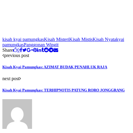
kisah kyai pamungkas
Kisah Misteri
Kisah Mistis
Kisah Nyata
kyai
pamungkas
Panggonan Wingit
Share
0
previous post
Kisah Kyai Pamungkas: AZIMAT BUDAK PENAHLUK RAJA
next post
Kisah Kyai Pamungkas: TERHIPNOTIS PATUNG RORO JONGGRANG