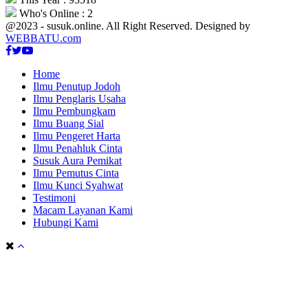
Who's Online : 2
@2023 - susuk.online. All Right Reserved. Designed by
WEBBATU.com
Facebook
Twitter
Youtube
Home
Ilmu Penutup Jodoh
Ilmu Penglaris Usaha
Ilmu Pembungkam
Ilmu Buang Sial
Ilmu Pengeret Harta
Ilmu Penahluk Cinta
Susuk Aura Pemikat
Ilmu Pemutus Cinta
Ilmu Kunci Syahwat
Testimoni
Macam Layanan Kami
Hubungi Kami