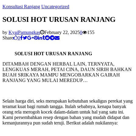
Konsultasi Ranjang
Uncategorized
SOLUSI HOT URUSAN RANJANG
by
KyaiPamungkas
February 22, 2025
0
155
Share
0
SOLUSI HOT URUSAN RANJANG
DITAMBAH DENGAN HERBAL LAIN, TERNYATA,
LENGKUAS MERAH, PETAI CINA, DAUN SIRIH BAHKAN
BUAH SRIKAYA MAMPU MENGOBARKAN GAIRAH
RANJANG YANG MULAI MEREDUP…
Selain harga diri, seks merupakan kebutuhan sekaligus perekat yang
teramat kuat bagi rumah tangga. Itulah sebabnya, kenapa banyak
orang rela merogoh kocek dalam-dalam untuk hal yang satu ini.
Kami persembahkan resep dengan bahan yang mudah didapat dan
kemanjurannya pun sudah teruji. Berikut adalah nukilannya: