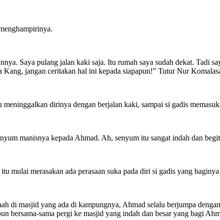
n menghampirinya.
nya. Saya pulang jalan kaki saja. Itu rumah saya sudah dekat. Tadi s
 ya Kang, jangan ceritakan hal ini kepada siapapun!” Tutur Nur Komala
 meninggalkan dirinya dengan berjalan kaki, sampai si gadis memasuk
nyum manisnya kepada Ahmad. Ah, senyum itu sangat indah dan begitu
tu mulai merasakan ada perasaan suka pada diri si gadis yang baginya 
amaah di masjid yang ada di kampungnya, Ahmad selalu berjumpa dengan 
pun bersama-sama pergi ke masjid yang indah dan besar yang bagi Ahm