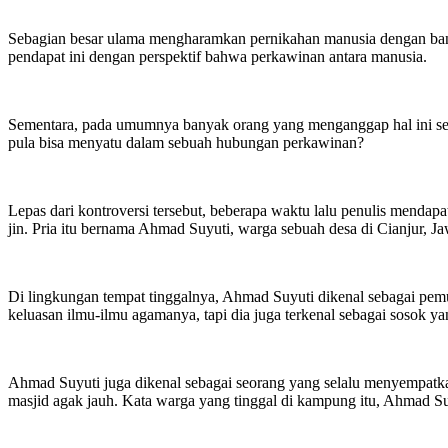
Sebagian besar ulama mengharamkan pernikahan manusia dengan bangs
pendapat ini dengan perspektif bahwa perkawinan antara manusia.
Sementara, pada umumnya banyak orang yang menganggap hal ini seb
pula bisa menyatu dalam sebuah hubungan perkawinan?
Lepas dari kontroversi tersebut, beberapa waktu lalu penulis menda
jin. Pria itu bernama Ahmad Suyuti, warga sebuah desa di Cianjur, Ja
Di lingkungan tempat tinggalnya, Ahmad Suyuti dikenal sebagai pemu
keluasan ilmu-ilmu agamanya, tapi dia juga terkenal sebagai sosok yan
Ahmad Suyuti juga dikenal sebagai seorang yang selalu menyempatkan
masjid agak jauh. Kata warga yang tinggal di kampung itu, Ahmad Suy