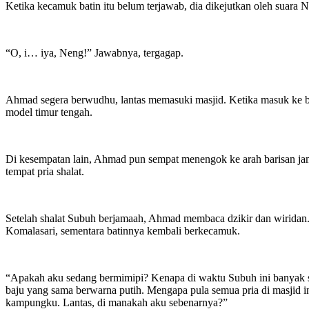
Ketika kecamuk batin itu belum terjawab, dia dikejutkan oleh suara
“O, i… iya, Neng!” Jawabnya, tergagap.
Ahmad segera berwudhu, lantas memasuki masjid. Ketika masuk ke bag
model timur tengah.
Di kesempatan lain, Ahmad pun sempat menengok ke arah barisan jam
tempat pria shalat.
Setelah shalat Subuh berjamaah, Ahmad membaca dzikir dan wiridan. S
Komalasari, sementara batinnya kembali berkecamuk.
“Apakah aku sedang bermimipi? Kenapa di waktu Subuh ini banyak s
baju yang sama berwarna putih. Mengapa pula semua pria di masjid in
kampungku. Lantas, di manakah aku sebenarnya?”