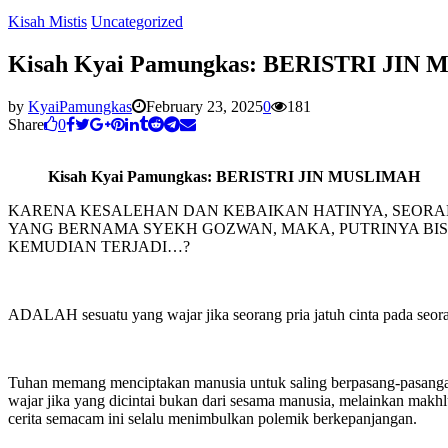
Kisah Mistis
Uncategorized
Kisah Kyai Pamungkas: BERISTRI JIN
by
KyaiPamungkas
February 23, 2025
0
181
Share
0
Kisah Kyai Pamungkas: BERISTRI JIN MUSLIMAH
KARENA KESALEHAN DAN KEBAIKAN HATINYA, SEORANG
YANG BERNAMA SYEKH GOZWAN, MAKA, PUTRINYA BIS
KEMUDIAN TERJADI…?
ADALAH sesuatu yang wajar jika seorang pria jatuh cinta pada seora
Tuhan memang menciptakan manusia untuk saling berpasang-pasangan, s
wajar jika yang dicintai bukan dari sesama manusia, melainkan makhlu
cerita semacam ini selalu menimbulkan polemik berkepanjangan.