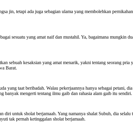
a jin, tetapi ada juga sebagian ulama yang membolehkan pernikahan i
agai sesuatu yang amat naif dan mustahil. Ya, bagaimana mungkin dua
patkan sebuah kesaksian yang amat menarik, yakni tentang seorang pr
wa Barat.
da yang taat beribadah. Walau pekerjaannya hanya sebagai petani, dia
g banyak mengerti tentang ilmu gaib dan rahasia alam gaib itu sendiri.
 diri untuk sholat berjamaah. Yang namanya shalat Subuh, dia selalu 
uti tak pernah ketinggalan sholat berjamaah.