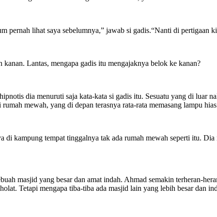
pernah lihat saya sebelumnya,” jawab si gadis.“Nanti di pertigaan ki
ah kanan. Lantas, mengapa gadis itu mengajaknya belok ke kanan?
notis dia menuruti saja kata-kata si gadis itu. Sesuatu yang di luar n
iri rumah mewah, yang di depan terasnya rata-rata memasang lampu hia
 di kampung tempat tinggalnya tak ada rumah mewah seperti itu. D
sebuah masjid yang besar dan amat indah. Ahmad semakin terheran-hera
olat. Tetapi mengapa tiba-tiba ada masjid lain yang lebih besar dan 