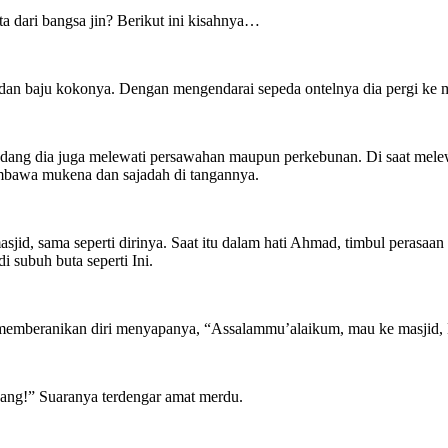
 dari bangsa jin? Berikut ini kisahnya…
g dan baju kokonya. Dengan mengendarai sepeda ontelnya dia pergi ke 
dang dia juga melewati persawahan maupun perkebunan. Di saat melewat
embawa mukena dan sajadah di tangannya.
jid, sama seperti dirinya. Saat itu dalam hati Ahmad, timbul perasaan
i subuh buta seperti Ini.
d memberanikan diri menyapanya, “Assalammu’alaikum, mau ke masjid,
ang!” Suaranya terdengar amat merdu.