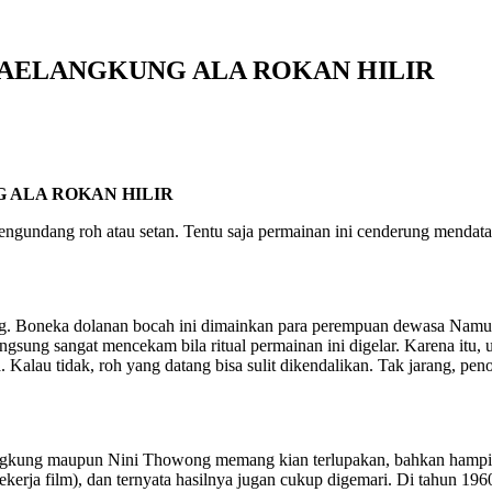
, JAELANGKUNG ALA ROKAN HILIR
NG ALA ROKAN HILIR
ndang roh atau setan. Tentu saja permainan ini cenderung mendatangk
. Boneka dolanan bocah ini dimainkan para perempuan dewasa Namun, 
langsung sangat mencekam bila ritual permainan ini digelar. Karena it
Kalau tidak, roh yang datang bisa sulit dikendalikan. Tak jarang, pe
ngkung maupun Nini Thowong memang kian terlupakan, bahkan hampir
(pekerja film), dan ternyata hasilnya jugan cukup digemari. Di tahun 1