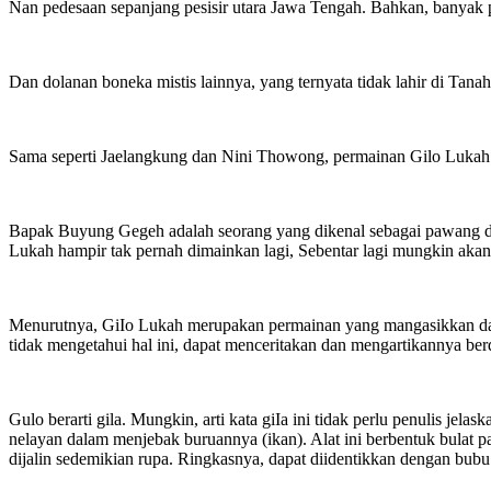
Nan pedesaan sepanjang pesisir utara Jawa Tengah. Bahkan, banyak
Dan dolanan boneka mistis lainnya, yang ternyata tidak lahir di Tan
Sama seperti Jaelangkung dan Nini Thowong, permainan Gilo Lukah i
Bapak Buyung Gegeh adalah seorang yang dikenal sebagai pawang da
Lukah hampir tak pernah dimainkan lagi, Sebentar lagi mungkin akan
Menurutnya, GiIo Lukah merupakan permainan yang mangasikkan dan 
tidak mengetahui hal ini, dapat menceritakan dan mengartikannya be
Gulo berarti gila. Mungkin, arti kata giIa ini tidak perlu penulis je
nelayan dalam menjebak buruannya (ikan). Alat ini berbentuk bulat p
dijalin sedemikian rupa. Ringkasnya, dapat diidentikkan dengan bubu