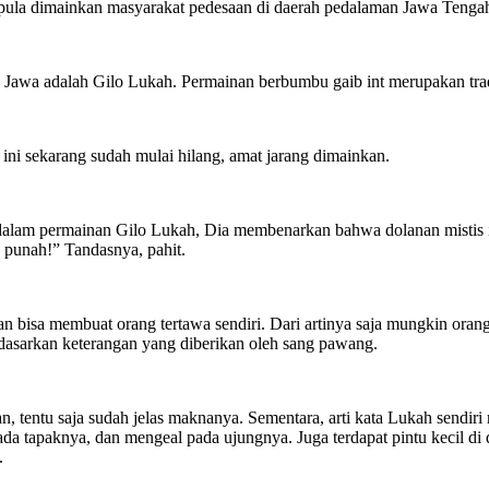
 pula dimainkan masyarakat pedesaan di daerah pedalaman Jawa Tenga
ah Jawa adalah Gilo Lukah. Permainan berbumbu gaib int merupakan trad
ni sekarang sudah mulai hilang, amat jarang dimainkan.
lam permainan Gilo Lukah, Dia membenarkan bahwa dolanan mistis in
 punah!” Tandasnya, pahit.
bisa membuat orang tertawa sendiri. Dari artinya saja mungkin oran
rdasarkan keterangan yang diberikan oleh sang pawang.
laskan, tentu saja sudah jelas maknanya. Sementara, arti kata Lukah send
ada tapaknya, dan mengeal pada ujungnya. Juga terdapat pintu kecil di
.