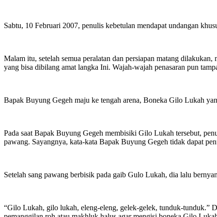
Sabtu, 10 Februari 2007, penulis kebetulan mendapat undangan khus
Malam itu, setelah semua peralatan dan persiapan matang dilakuka
yang bisa dibilang amat langka Ini. Wajah-wajah penasaran pun tampak 
Bapak Buyung Gegeh maju ke tengah arena, Boneka Gilo Lukah yang t
Pada saat Bapak Buyung Gegeh membisiki Gilo Lukah tersebut, penuli
pawang. Sayangnya, kata-kata Bapak Buyung Gegeh tidak dapat penul
Setelah sang pawang berbisik pada gaib Gulo Lukah, dia lalu bernya
“Gilo Lukah, gilo lukah, eleng-eleng, gelek-gelek, tunduk-tunduk.”
pemanggilan roh atau makhluk halus agar mengisi boneka Gilo Luka