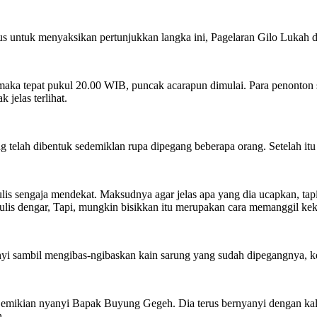
us untuk menyaksikan pertunjukkan langka ini, Pagelaran Gilo Lukah 
n, maka tepat pukul 20.00 WIB, puncak acarapun dimulai. Para penon
jelas terlihat.
elah dibentuk sedemiklan rupa dipegang beberapa orang. Setelah itu 
s sengaja mendekat. Maksudnya agar jelas apa yang dia ucapkan, tapi 
is dengar, Tapi, mungkin bisikkan itu merupakan cara memanggil keku
nyi sambil mengibas-ngibaskan kain sarung yang sudah dipegangnya, ke
 Demikian nyanyi Bapak Buyung Gegeh. Dia terus bernyanyi dengan kali
h.