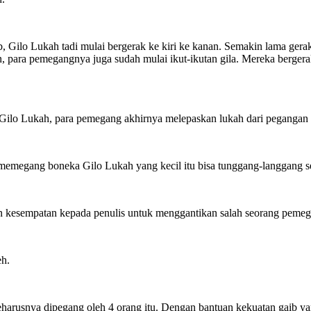
b, Gilo Lukah tadi mulai bergerak ke kiri ke kanan. Semakin lama ge
n, para pemegangnya juga sudah mulai ikut-ikutan gila. Mereka bergera
Gilo Lukah, para pemegang akhirnya melepaskan lukah dari pegangan m
emegang boneka Gilo Lukah yang kecil itu bisa tunggang-langgang se
 kesempatan kepada penulis untuk menggantikan salah seorang pemeg
eh.
arusnya dipegang oleh 4 orang itu. Dengan bantuan kekuatan gaib yan