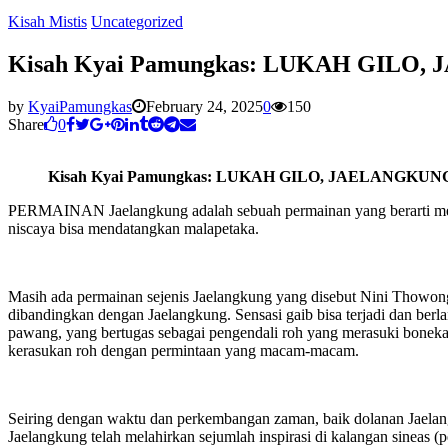
Kisah Mistis
Uncategorized
Kisah Kyai Pamungkas: LUKAH GILO
by
KyaiPamungkas
February 24, 2025
0
150
Share
0
Kisah Kyai Pamungkas: LUKAH GILO, JAELANGKU
PERMAINAN Jaelangkung adalah sebuah permainan yang berarti mengu
niscaya bisa mendatangkan malapetaka.
Masih ada permainan sejenis Jaelangkung yang disebut Nini Thowong
dibandingkan dengan Jaelangkung. Sensasi gaib bisa terjadi dan ber
pawang, yang bertugas sebagai pengendali roh yang merasuki boneka. 
kerasukan roh dengan permintaan yang macam-macam.
Seiring dengan waktu dan perkembangan zaman, baik dolanan Jaela
Jaelangkung telah melahirkan sejumlah inspirasi di kalangan sineas 