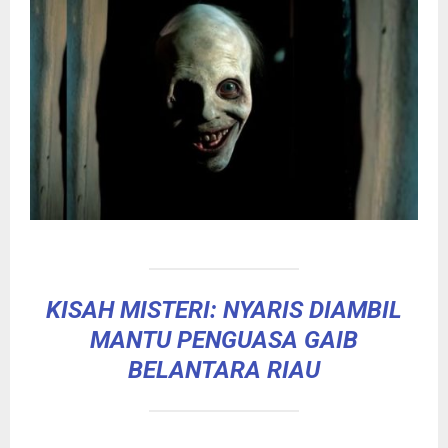
KISAH MISTERI: NYARIS DIAMBIL
MANTU PENGUASA GAIB
BELANTARA RIAU