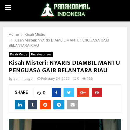
PRIMARY
MENU
Home
Kisah Mistis
Kisah Misteri: NYARIS DIAMBIL MANTU PENGUASA GAIB
BELANTARA RIAU
Kisah Mistis
Uncategorized
Kisah Misteri: NYARIS DIAMBIL MANTU
PENGUASA GAIB BELANTARA RIAU
by
adminruqyah
February 24, 2025
0
166
SHARE
0