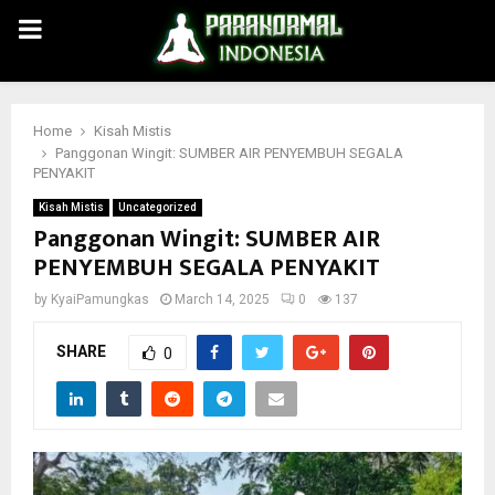
PRIMARY
MENU
Home
Kisah Mistis
Panggonan Wingit: SUMBER AIR PENYEMBUH SEGALA
PENYAKIT
Kisah Mistis
Uncategorized
Panggonan Wingit: SUMBER AIR
PENYEMBUH SEGALA PENYAKIT
by
KyaiPamungkas
March 14, 2025
0
137
SHARE
0