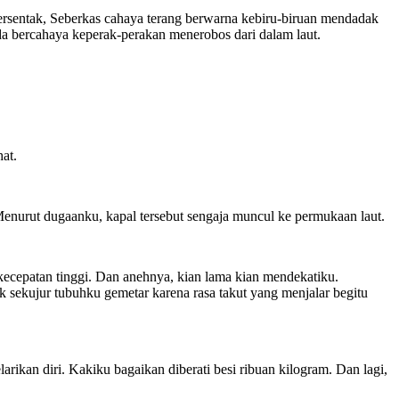
ersentak, Seberkas cahaya terang berwarna kebiru-biruan mendadak
da bercahaya keperak-perakan menerobos dari dalam laut.
hat.
Menurut dugaanku, kapal tersebut sengaja muncul ke permukaan laut.
an kecepatan tinggi. Dan anehnya, kian lama kian mendekatiku.
k sekujur tubuhku gemetar karena rasa takut yang menjalar begitu
rikan diri. Kakiku bagaikan diberati besi ribuan kilogram. Dan lagi,