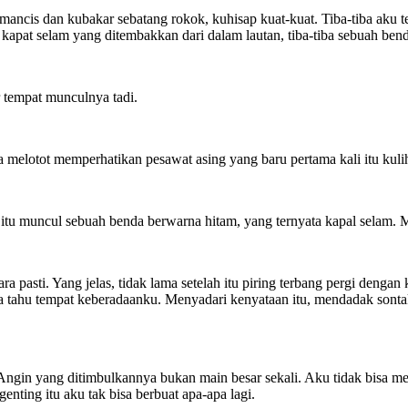
ncis dan kubakar sebatang rokok, kuhisap kuat-kuat. Tiba-tiba aku t
 kapat selam yang ditembakkan dari dalam lautan, tiba-tiba sebuah ben
ar tempat munculnya tadi.
ata melotot memperhatikan pesawat asing yang baru pertama kali itu kuli
 itu muncul sebuah benda berwarna hitam, yang ternyata kapal selam. 
ara pasti. Yang jelas, tidak lama setelah itu piring terbang pergi deng
ta tahu tempat keberadaanku. Menyadari kenyataan itu, mendadak sonta
ngin yang ditimbulkannya bukan main besar sekali. Aku tidak bisa mela
nting itu aku tak bisa berbuat apa-apa lagi.