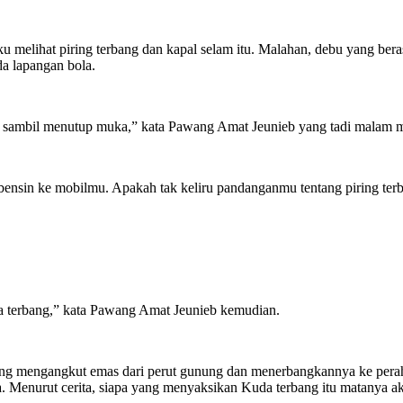
u melihat piring terbang dan kapal selam itu. Malahan, debu yang ber
da lapangan bola.
ambil menutup muka,” kata Pawang Amat Jeunieb yang tadi malam m
bensin ke mobilmu. Apakah tak keliru pandanganmu tentang piring terb
uda terbang,” kata Pawang Amat Jeunieb kemudian.
ang mengangkut emas dari perut gunung dan menerbangkannya ke perahu 
enurut cerita, siapa yang menyaksikan Kuda terbang itu matanya ak