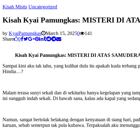
Kisah Mistis
Uncategorized
Kisah Kyai Pamungkas: MISTERI DI 
by
KyaiPamungkas
March 15, 2025
0
141
Share
0
Kisah Kyai Pamungkas: MISTERI DI ATAS SAMUDER
Sampai kini aku tak tahu, yang kulihat dulu itu apakah kuda terban
Hindia…?
Malam terasa sunyi sekali dan di sekitarku hanya kegelapan yang ta
ini sungguh indah sekali. Di bawah sana, kalau ada kapal yang sedang 
Namun, sangat bertolak belakang dengan kenyataan di siang hari, pa
karuan, sebab senterpun tak pula kubawa. Terpaksalah aku menunggu,