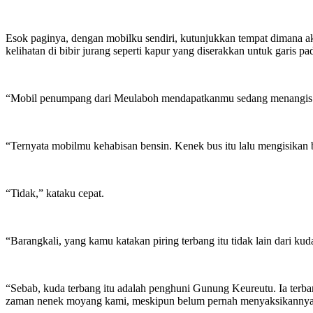
Esok paginya, dengan mobilku sendiri, kutunjukkan tempat dimana ak
kelihatan di bibir jurang seperti kapur yang diserakkan untuk garis pa
“Mobil penumpang dari Meulaboh mendapatkanmu sedang menangis s
“Ternyata mobilmu kehabisan bensin. Kenek bus itu lalu mengisikan 
“Tidak,” kataku cepat.
“Barangkali, yang kamu katakan piring terbang itu tidak lain dari k
“Sebab, kuda terbang itu adalah penghuni Gunung Keureutu. Ia terb
zaman nenek moyang kami, meskipun belum pernah menyaksikannya. M