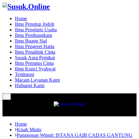
Home
Ilmu Penutup Jodoh
Ilmu Penglaris Usaha
Ilmu Pembungkam
Ilmu Buang Sial
Ilmu Pengeret Harta
Ilmu Penahluk Cinta
Susuk Aura Pemikat
Ilmu Pemutus Cinta
Ilmu Kunci Syahwat
Testimoni
Macam Layanan Kami
Hubungi Kami
Primary
Menu
Home
Kisah Mistis
Panggonan Wingit: ISTANA GAIB CADAS GANTUNG