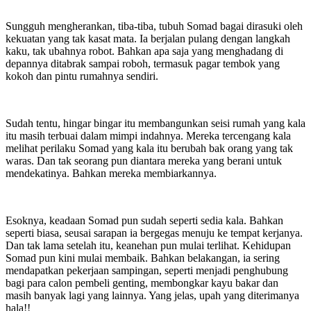
Sungguh mengherankan, tiba-tiba, tubuh Somad bagai dirasuki oleh
kekuatan yang tak kasat mata. Ia berjalan pulang dengan langkah
kaku, tak ubahnya robot. Bahkan apa saja yang menghadang di
depannya ditabrak sampai roboh, termasuk pagar tembok yang
kokoh dan pintu rumahnya sendiri.
Sudah tentu, hingar bingar itu membangunkan seisi rumah yang kala
itu masih terbuai dalam mimpi indahnya. Mereka tercengang kala
melihat perilaku Somad yang kala itu berubah bak orang yang tak
waras. Dan tak seorang pun diantara mereka yang berani untuk
mendekatinya. Bahkan mereka membiarkannya.
Esoknya, keadaan Somad pun sudah seperti sedia kala. Bahkan
seperti biasa, seusai sarapan ia bergegas menuju ke tempat kerjanya.
Dan tak lama setelah itu, keanehan pun mulai terlihat. Kehidupan
Somad pun kini mulai membaik. Bahkan belakangan, ia sering
mendapatkan pekerjaan sampingan, seperti menjadi penghubung
bagi para calon pembeli genting, membongkar kayu bakar dan
masih banyak lagi yang lainnya. Yang jelas, upah yang diterimanya
hala!!