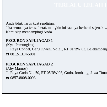
TERLALU LELAH 
Anda tidak harus kuat sendirian.
Jika semuanya terasa berat, mungkin ini saatnya berhenti sejenak
Kami siap mendampingi Anda.
PEGURON SAPUJAGAD 1
(Kyai Pamungkas)
Jl. Raya Condet, Gang Kweni No.31, RT 01/RW 03, Balekambang,
☎️ 0812-1314-5001
PEGURON SAPUJAGAD 2
(Aby Marnos)
Jl. Raya Gudo No. 50, RT 05/RW 03, Gudo, Jombang, Jawa Timu
☎️ 0857-8008-0098