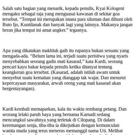
Salah satu bagian yang menarik, kepada penulis, Kyai Kologeni
mengaku sebagai raja yang menguasai kawasan di sekitar goa
tersebut. “Tempat ini merupakan istana para siluman dan dihuni oleh
Buto Ijo, Kuntilanak dan banyak lagi yang lainnya. Makanya jangan
heran jika tempat ini amat angker.” tegasnya.
Apa yang dikatakan makhluk gaib itu rupanya bukan sesuatu yang
mengada-ada. “Belum lama ini, terjadi suatu peristiwa yang nyaris
menyebabkan seorang gadis mati kasarad,” kata Kardi, seorang
pencari kayu bakar kepada penulis ketika ditanyai tentang
keangkeran goa tersebut. (Kasarad, adalah istilah awam untuk
menyebut suatu kematian yang dianggap tak wajar. Dan menurut
kepercayaan masyarakat, arwah oreng yang mati kasarad akan
bergentayangan).
Kardi kembali memaparkan, kala itu waktu rembang petang. Dan
seorang lelaki paruh baya yang bernama Karnadi sedang
mencangkul sawahnya yang terletak di Cilopang. Di dalam
keremangan senja, tiba-tiba ia dikejutkan dengan kemunculan
wanita muda yang terus menerus memanggil nama Uti. Melihat