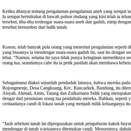
Ketika ditanyai tentang pengalaman-pengalaman aneh yang sempat ia 
Ia sempat beristirahat di bawah pohon rindang yang kini telah ia teb
tersebut, tiba-tiba terdengar suara-suara aneh dan gaduh, mirip deng
tersebut bersumber dari balik tanah.
Konon, telah banyak pula orang yang menemui pengalaman seperti dira
yang biasanya ia mendengar suara-suara gaduh itu, saat itu dengan s
lebat. “Namun, selama itu saya tidak punya keinginan memetiknya s
orang tua, seandainya cabe itu ia petik pastilah akan membawa keber
Sebagaimana diakui sejumlah penduduk lainnya, bahwa mereka pada
Bojongmenje, Desa Cangkuang, Kec. Rancaekek, Bandung, itu ditemuka
Aisyah, Ahmad, Amin, Tatang dan Zulkarnaen Sidik yang merupakan w
dengar dari penuturan orang tua pendahulu mereka. Bahkan, seperti yan
ceritaadanya candi di lokasi tanah yang menjadi milik keluarganya itu 
“Jauh sebelum tanah ini dipergunakan untuk penguburan kakek buyut A
mendengar di tanah warisannya ditemukan candi. Menurutnya, dahulu se