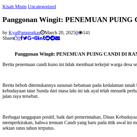
Kisah Mistis
Uncategorized
Panggonan Wingit: PENEMUAN PUIN
by
KyaiPamungkas
March 20, 2025
0
141
Share
0
Panggonan Wingit: PENEMUAN PUING CANDI DI 
Berita penemuan candi kuno ini tidak membuat terkejut warga desa s
Berita heboh ditemukannya susunan bebatuan pada kedalaman tanah b
kebudayaan tatar Sunda dari masa lalu ini tak ayal telah menarik per
jalan raya tersebut.
Berbagai tanggapan positif, baik dari pemerintahan, Dinas Kebuday
memperkirakan, bahwa temuan Candi yang baru pada titik awal ini m
sekian ratus tahun terputus.