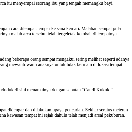
d arca itu menyerupai seorang ibu yang tengah memangku bayi,
Dengan cara dilempar-lempar ke sana kemari. Malahan sempat pula
inya malah arca tersebut telah tergeletak kembali di tempatnya
erkadang beberapa orang sempat mengakui sering melihat seperti adanya
ang mewanti-wanti anaknya untuk tidak bermain di lokasi tempat
 penduduk di sini menamainya dengan sebutan “Candi Kukuk.”
pat didengar dan dilakukan upaya pencarian. Sekitar seratus meteran
a kawasan tempat ini sejak dahulu telah menjadi areal pekuburan,