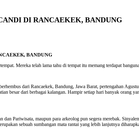
G CANDI DI RANCAEKEK, BANDUNG
RANCAEKEK, BANDUNG
etempat. Mereka telah lama tahu di tempat itu memang terdapat bangun
erhembus dari Rancaekek, Bandung, Jawa Barat, pertengahan Agustus l
hatian besar dari berbagai kalangan. Hampir setiap hari banyak orang y
aan dan Pariwisata, maupun para arkeolog pun segera merebak. Sinyal
erupakan sebuah sumbangan mata rantai yang lebih lanjutnya diharapka