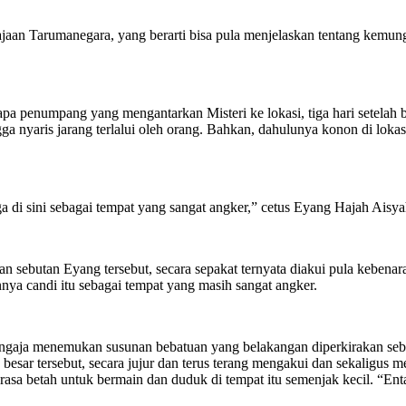
an Tarumanegara, yang berarti bisa pula menjelaskan tentang kemungk
pa penumpang yang mengantarkan Misteri ke lokasi, tiga hari setelah 
a nyaris jarang terlalui oleh orang. Bahkan, dahulunya konon di lokas
a di sini sebagai tempat yang sangat angker,” cetus Eyang Hajah Aisy
n sebutan Eyang tersebut, secara sepakat ternyata diakui pula kebena
 candi itu sebagai tempat yang masih sangat angker.
engaja menemukan susunan bebatuan yang belakangan diperkirakan seb
esar tersebut, secara jujur dan terus terang mengakui dan sekaligus
erasa betah untuk bermain dan duduk di tempat itu semenjak kecil. “E