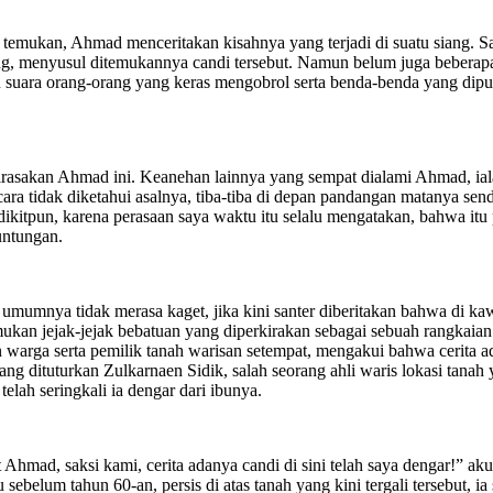
temukan, Ahmad menceritakan kisahnya yang terjadi di suatu siang. S
ang, menyusul ditemukannya candi tersebut. Namun belum juga beberapa l
an suara orang-orang yang keras mengobrol serta benda-benda yang dipu
sakan Ahmad ini. Keanehan lainnya yang sempat dialami Ahmad, ialah ta
ecara tidak diketahui asalnya, tiba-tiba di depan pandangan matanya s
edikitpun, karena perasaan saya waktu itu selalu mengatakan, bahwa i
untungan.
 umumnya tidak merasa kaget, jika kini santer diberitakan bahwa di
n jejak-jejak bebatuan yang diperkirakan sebagai sebuah rangkaian s
arga serta pemilik tanah warisan setempat, mengakui bahwa cerita ad
g dituturkan Zulkarnaen Sidik, salah seorang ahli waris lokasi tanah ya
telah seringkali ia dengar dari ibunya.
hmad, saksi kami, cerita adanya candi di sini telah saya dengar!” ak
belum tahun 60-an, persis di atas tanah yang kini tergali tersebut, i