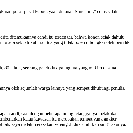
inan pusat-pusat kebudayaan di tanah Sunda ini,” cetus salah
berita ditemukannya candi itu terdengar, bahwa konon sejak dahulu
i itu ada sebuah kuburan tua yang tidak boleh dibongkar oleh pemilik
ah, 80 tahun, seorang penduduk paling tua yang mukim di sana.
rannya oleh sejumlah warga lainnya yang sempat dihubungi penulis.
agai candi, saat dengan beberapa orang tetangganya melakukan
 membenarkan kalau kawasan itu merupakan tempat yang angker.
ntahlah, saya malah merasakan senang duduk-duduk di sini!” akunya.