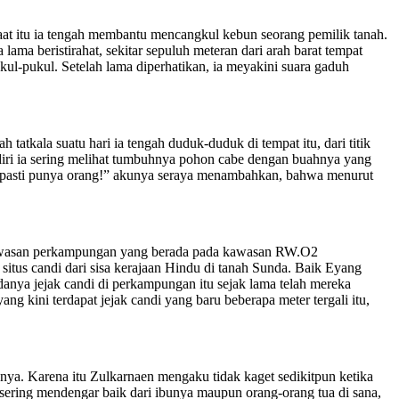
aat itu ia tengah membantu mencangkul kebun seorang pemilik tanah.
ama beristirahat, sekitar sepuluh meteran dari arah barat tempat
kul-pukul. Setelah lama diperhatikan, ia meyakini suara gaduh
tkala suatu hari ia tengah duduk-duduk di tempat itu, dari titik
endiri ia sering melihat tumbuhnya pohon cabe dengan buahnya yang
tu pasti punya orang!” akunya seraya menambahkan, bahwa menurut
 kawasan perkampungan yang berada pada kawasan RW.O2
itus candi dari sisa kerajaan Hindu di tanah Sunda. Baik Eyang
anya jejak candi di perkampungan itu sejak lama telah mereka
ng kini terdapat jejak candi yang baru beberapa meter tergali itu,
unya. Karena itu Zulkarnaen mengaku tidak kaget sedikitpun ketika
a sering mendengar baik dari ibunya maupun orang-orang tua di sana,