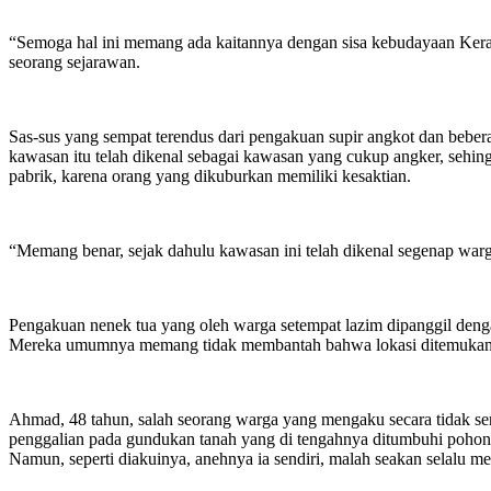
“Semoga hal ini memang ada kaitannya dengan sisa kebudayaan Keraja
seorang sejarawan.
Sas-sus yang sempat terendus dari pengakuan supir angkot dan bebera
kawasan itu telah dikenal sebagai kawasan yang cukup angker, sehingg
pabrik, karena orang yang dikuburkan memiliki kesaktian.
“Memang benar, sejak dahulu kawasan ini telah dikenal segenap warg
Pengakuan nenek tua yang oleh warga setempat lazim dipanggil denga
Mereka umumnya memang tidak membantah bahwa lokasi ditemukannya
Ahmad, 48 tahun, salah seorang warga yang mengaku secara tidak s
penggalian pada gundukan tanah yang di tengahnya ditumbuhi pohon b
Namun, seperti diakuinya, anehnya ia sendiri, malah seakan selalu m