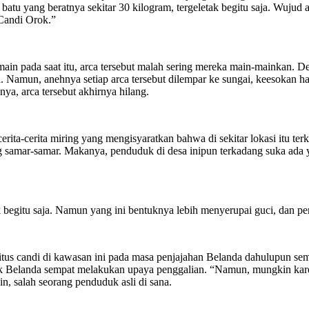
 batu yang beratnya sekitar 30 kilogram, tergeletak begitu saja. Wuju
Candi Orok.”
main pada saat itu, arca tersebut malah sering mereka main-mainkan. 
 Namun, anehnya setiap arca tersebut dilempar ke sungai, keesokan har
ya, arca tersebut akhirnya hilang.
erita-cerita miring yang mengisyaratkan bahwa di sekitar lokasi itu t
samar-samar. Makanya, penduduk di desa inipun terkadang suka ada y
ak begitu saja. Namun yang ini bentuknya lebih menyerupai guci, dan
itus candi di kawasan ini pada masa penjajahan Belanda dahulupun sem
k Belanda sempat melakukan upaya penggalian. “Namun, mungkin karen
n, salah seorang penduduk asli di sana.