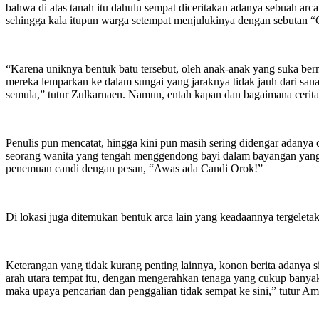
bahwa di atas tanah itu dahulu sempat diceritakan adanya sebuah arca
sehingga kala itupun warga setempat menjulukinya dengan sebutan “
“Karena uniknya bentuk batu tersebut, oleh anak-anak yang suka ber
mereka lemparkan ke dalam sungai yang jaraknya tidak jauh dari sana.
semula,” tutur Zulkarnaen. Namun, entah kapan dan bagaimana ceritan
Penulis pun mencatat, hingga kini pun masih sering didengar adanya c
seorang wanita yang tengah menggendong bayi dalam bayangan yang 
penemuan candi dengan pesan, “Awas ada Candi Orok!”
Di lokasi juga ditemukan bentuk arca lain yang keadaannya tergelet
Keterangan yang tidak kurang penting lainnya, konon berita adanya s
arah utara tempat itu, dengan mengerahkan tenaga yang cukup banya
maka upaya pencarian dan penggalian tidak sempat ke sini,” tutur Ami