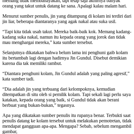
memang tidak membahayakan, tapi tetap saja akhirnya banyak
orang yang takut untuk datang ke sana. Apalagi kalau malam hari.
Menurut sumber penulis, jin yang ditampung di kolam ini terdiri dari
jin liar, beberapa diantaranya yang agak nakal atau suka usil.
“Tapi kita tidak usah takut. Mereka baik-baik kok. Memang kadang-
kadang suka nakal, namun itu kepada orang yang jorok dan tidak
mau menghargai mereka,” kata sumber tersebut.
Selanjutnya dikatakan bahwa belum lama ini penghuni gaib kolam
itu bertambah lagi dengan hadirnya Jin Gundul. Disebut demikian
karena dia tak memiliki rambut.
“Diantara penghuni kolam, Jin Gundul adalah yang paling agresif,”
kata sumber tadi.
“Dia adalah jin yang terbuang dari kelompoknya, kemudian
ditempatkan di situ oleh si pemilik kolam. Tapi sekali lagi perlu saya
katakan, kepada orang yang baik, si Gundul tidak akan berani
berbuat yang bukan-bukan,” tegasnya.
Apa yang dikatakan sumber penulis itu rupanya benar. Terbukti saat
penulis datang ke kolam tersebut untuk melakukan pemotretan, tidak
mendapat gangguan apa-apa. Mengapa? Sebab, sebelum mengambil
gambar,