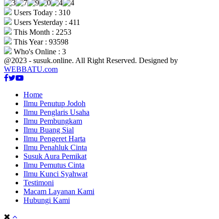
Users Today : 310
Users Yesterday : 411
This Month : 2253
This Year : 93598
Who's Online : 3
@2023 - susuk.online. All Right Reserved. Designed by
WEBBATU.com
Facebook
Twitter
Youtube
Home
Ilmu Penutup Jodoh
Ilmu Penglaris Usaha
Ilmu Pembungkam
Ilmu Buang Sial
Ilmu Pengeret Harta
Ilmu Penahluk Cinta
Susuk Aura Pemikat
Ilmu Pemutus Cinta
Ilmu Kunci Syahwat
Testimoni
Macam Layanan Kami
Hubungi Kami