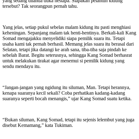
yang sedang dilanda duka nestapa. Siapakan pelantun kidung
tersebut? Tak seorangpun pernah tahu.
Yang jelas, setiap pukul sebelas malam kidung itu pasti menghiasi
keheningan. Sepanjang malam tak henti-hentinya. Berkali-kali Kang
Somad mengajakku menyelidiki siapa pemilik suara itu. Tetapi
usaha kami tak pernah berhasil. Memang jelas suara itu berasal dari
Selatan, tetapi jika datangi ke arah sana, tiba-tiba saja pindah ke
sebelah Barat. Begitu seterusnya, sehingga Kang Somad berhasrat
untuk melakukan tirakat agar menemui si pemilik kidung yang
sendu mendayu itu.
“Jangan-jangan yang ngidung itu siluman, Man. Tetapi herannya,
kenapa suaranya kecil sekali? Coba perhatikan kadang-kadang
suaranya seperti bocah menangis,” ujar Kang Somad suatu ketika.
“Bukan siluman, Kang Somad, tetapi itu sejenis lelembut yang juga
disebut Kemamang,” kata Tukiman.