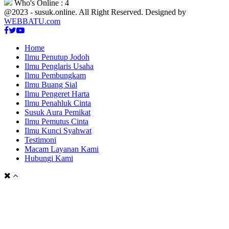
Who's Online : 4
@2023 - susuk.online. All Right Reserved. Designed by
WEBBATU.com
Facebook
Twitter
Youtube
Home
Ilmu Penutup Jodoh
Ilmu Penglaris Usaha
Ilmu Pembungkam
Ilmu Buang Sial
Ilmu Pengeret Harta
Ilmu Penahluk Cinta
Susuk Aura Pemikat
Ilmu Pemutus Cinta
Ilmu Kunci Syahwat
Testimoni
Macam Layanan Kami
Hubungi Kami