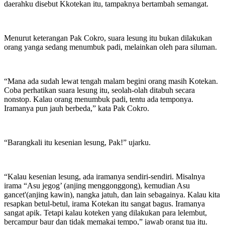
daerahku disebut Kkotekan itu, tampaknya bertambah semangat.
Menurut keterangan Pak Cokro, suara lesung itu bukan dilakukan
orang yanga sedang menumbuk padi, melainkan oleh para siluman.
“Mana ada sudah lewat tengah malam begini orang masih Kotekan.
Coba perhatikan suara lesung itu, seolah-olah ditabuh secara
nonstop. Kalau orang menumbuk padi, tentu ada temponya.
Iramanya pun jauh berbeda,” kata Pak Cokro.
“Barangkali itu kesenian lesung, Pak!” ujarku.
“Kalau kesenian lesung, ada iramanya sendiri-sendiri. Misalnya
irama “Asu jegog’ (anjing menggonggong), kemudian Asu
gancet'(anjing kawin), nangka jatuh, dan lain sebagainya. Kalau kita
resapkan betul-betul, irama Kotekan itu sangat bagus. Iramanya
sangat apik. Tetapi kalau koteken yang dilakukan para lelembut,
bercampur baur dan tidak memakai tempo,” jawab orang tua itu.