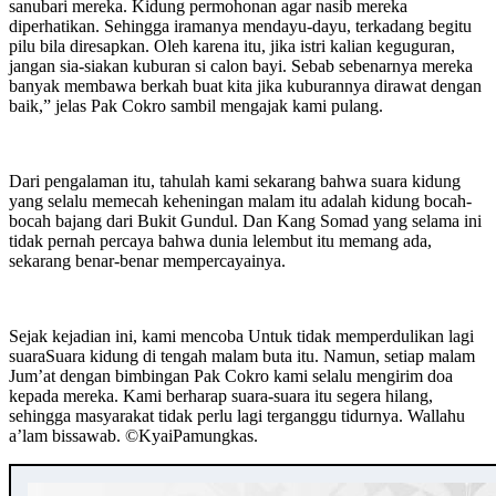
sanubari mereka. Kidung permohonan agar nasib mereka
diperhatikan. Sehingga iramanya mendayu-dayu, terkadang begitu
pilu bila diresapkan. Oleh karena itu, jika istri kalian keguguran,
jangan sia-siakan kuburan si calon bayi. Sebab sebenarnya mereka
banyak membawa berkah buat kita jika kuburannya dirawat dengan
baik,” jelas Pak Cokro sambil mengajak kami pulang.
Dari pengalaman itu, tahulah kami sekarang bahwa suara kidung
yang selalu memecah keheningan malam itu adalah kidung bocah-
bocah bajang dari Bukit Gundul. Dan Kang Somad yang selama ini
tidak pernah percaya bahwa dunia lelembut itu memang ada,
sekarang benar-benar mempercayainya.
Sejak kejadian ini, kami mencoba Untuk tidak memperdulikan lagi
suaraSuara kidung di tengah malam buta itu. Namun, setiap malam
Jum’at dengan bimbingan Pak Cokro kami selalu mengirim doa
kepada mereka. Kami berharap suara-suara itu segera hilang,
sehingga masyarakat tidak perlu lagi terganggu tidurnya. Wallahu
a’lam bissawab. ©️KyaiPamungkas.