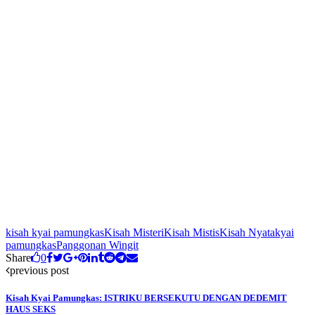
kisah kyai pamungkas
Kisah Misteri
Kisah Mistis
Kisah Nyata
kyai
pamungkas
Panggonan Wingit
Share
0
previous post
Kisah Kyai Pamungkas: ISTRIKU BERSEKUTU DENGAN DEDEMIT
HAUS SEKS