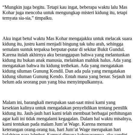
“Mungkin juga begitu. Tetapi kau ingat, beberapa waktu lalu Mas
Kohar juga mencoba untuk mengungkap misteri kidung itu, tetapi
ternyata sia-sia,” timpalku.
Aku ingat betul waktu Mas Kohar mengajakku untuk melacak suara
kidung itu, justru kami menjadi bingung tak tahu arah, sehingga
semalam suntuk terpaksa berputar-putar di sekitar Bukit Gundul.
Karena itulah akhirnya aku beranggapan bahwa yang melantunkan
kidung itu bukan anak manusia, melainkan mahluk halus. Ada yang
mengatakan bahwa itu kidung trethekan. Ada yang mengatakan
kidung siluman Gunung Kendil. Dan ada pula yang mengatakan
kidung siluman Gunung Kendo. Entah mana yang benar. Sejauh ini
belum ada seorang pun yang bisa menyimpulkannya.
Malam ini, barangkali merupakan saat-saat missi kami yang
kesekian kalinya untuk mengadakan penyelidikan tentang pemilik
kidung itu. Jauh-jauh hari kami telah membuat berbagai perhitungan
agar kali ini tidak mengalami kegagalan. Dalam hal waktu misalnya,
kami tentukan pada malam Jum’at Wage. Karena menurut
keterangan orang-orang tua, hari Jum’at Wage merupakan hari
kelahiran para lelmbut. Sampai dimana kebenarannya, aku sendiri